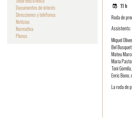
Sede electrónica
11 h
Documentos de interés
la
Direcciones y teléfonos
Roda de pre
navegación
Noticias
Assistents:
Normativa
Plenos
Miquel Olive
Bel Busquets
Mateu Marcé
Maria Pastor
Toni Gomila,
Enric Bono, d
La roda de p