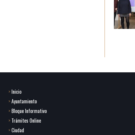
Inicio
Footer
Ayuntamiento
menu
Bloque Informativo
Trámites Online
1
Ciudad