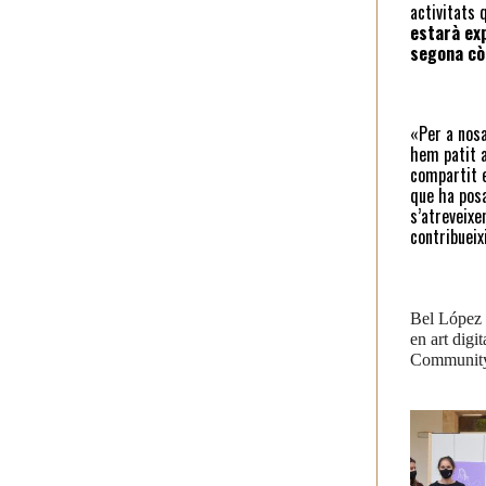
activitats 
estarà exp
segona còp
«Per a nosa
hem patit a
compartit e
que ha posa
s’atreveixe
contribueix
Bel López é
en art digi
Community, 