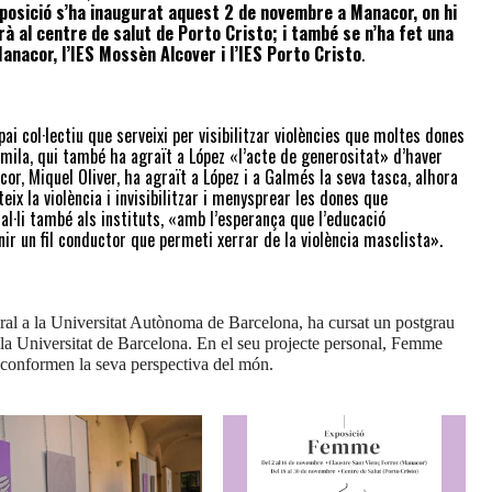
xposició s’ha inaugurat aquest 2 de novembre a Manacor, on hi
rà al centre de salut de Porto Cristo; i també se n’ha fet una
anacor, l’IES Mossèn Alcover i l’IES Porto Cristo
.
col·lectiu que serveixi per visibilitzar violències que moltes dones
omila, qui també ha agraït a López «l’acte de generositat» d’haver
r, Miquel Oliver, ha agraït a López i a Galmés la seva tasca, alhora
ix la violència i invisibilitzar i menysprear les dones que
tal·li també als instituts, «amb l’esperança que l’educació
nir un fil conductor que permeti xerrar de la violència masclista».
ltural a la Universitat Autònoma de Barcelona, ha cursat un postgrau
a la Universitat de Barcelona. En el seu projecte personal, Femme
e conformen la seva perspectiva del món.