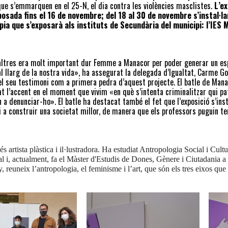
que s’emmarquen en el 25-N, el dia contra les violències masclistes.
L’e
osada fins el 16 de novembre; del 18 al 30 de novembre s’instal·la
ia que s’exposarà als instituts de Secundària del municipi: l’IES M
ltres era molt important dur Femme a Manacor per poder generar un espai 
l llarg de la nostra vida», ha assegurat la delegada d’Igualtat, Carme G
l seu testimoni com a primera pedra d’aquest projecte. El batle de Manaco
t l’accent en el moment que vivim «en què s’intenta criminalitzar qui pate
n a denunciar-ho». El batle ha destacat també el fet que l’exposició s’ins
i a construir una societat millor, de manera que els professors puguin te
s artista plàstica i il·lustradora. Ha estudiat Antropologia Social i Cu
tal i, actualment, fa el Màster d'Estudis de Dones, Gènere i Ciutadania 
reuneix l’antropologia, el feminisme i l’art, que són els tres eixos qu