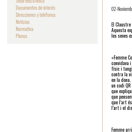
Sede electrónica
Documentos de interés
la
02-Noviemb
Direcciones y teléfonos
navegación
Noticias
El Claustre
Normativa
Aquesta exp
les seves e
Plenos
«Femme Comm
convidava i
físic i tan
contra la v
en la dona.
un codi QR 
que expliqu
que pensem
que l’art é
l’art i el 
Femme arrib