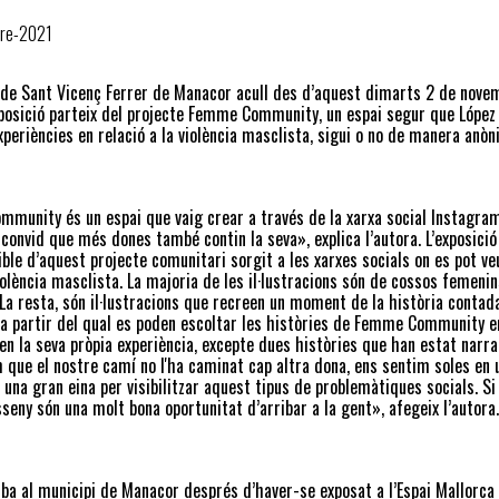
re-2021
 de Sant Vicenç Ferrer de Manacor acull des d’aquest dimarts 2 de novembr
osició parteix del projecte Femme Community, un espai segur que López 
xperiències en relació a la violència masclista, sigui o no de manera anòn
unity és un espai que vaig crear a través de la xarxa social Instagram 
 convid que més dones també contin la seva», explica l’autora. L’exposic
gible d’aquest projecte comunitari sorgit a les xarxes socials on es pot veu
iolència masclista. La majoria de les il·lustracions són de cossos femenins
 La resta, són il·lustracions que recreen un moment de la història contad
a partir del qual es poden escoltar les històries de Femme Community en
en la seva pròpia experiència, excepte dues històries que han estat narr
 que el nostre camí no l'ha caminat cap altra dona, ens sentim soles e
s una gran eina per visibilitzar aquest tipus de problemàtiques socials. Si
disseny són una molt bona oportunitat d’arribar a la gent», afegeix l’autora.
a al municipi de Manacor després d’haver-se exposat a l’Espai Mallorca d