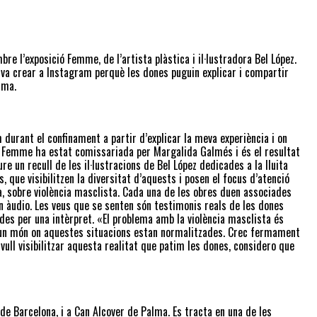
e l’exposició Femme, de l’artista plàstica i il·lustradora Bel López.
va crear a Instagram perquè les dones puguin explicar i compartir
ima.
durant el confinament a partir d’explicar la meva experiència i on
ió Femme ha estat comissariada per Margalida Galmés i és el resultat
re un recull de les il·lustracions de Bel López dedicades a la lluita
, que visibilitzen la diversitat d’aquests i posen el focus d’atenció
a, sobre violència masclista. Cada una de les obres duen associades
 àudio. Les veus que se senten són testimonis reals de les dones
ades per una intèrpret. «El problema amb la violència masclista és
n un món on aquestes situacions estan normalitzades. Crec fermament
 vull visibilitzar aquesta realitat que patim les dones, considero que
e Barcelona, i a Can Alcover de Palma. Es tracta en una de les