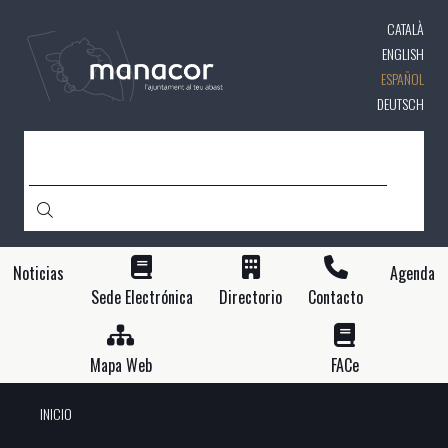
Pasar
CATALÀ
al
contenido
ENGLISH
principal
ESPAÑOL
DEUTSCH
BUSCAR
Noticias
Agenda
Sede Electrónica
Directorio
Contacto
Mapa Web
FACe
INICIO