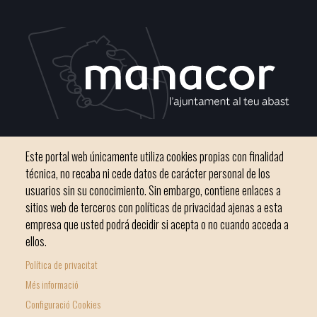
C / del Convento, s/n 07500 Manacor
Este portal web únicamente utiliza cookies propias con finalidad
Teléfono
971 84 91 00 - CIF: P0703300D
técnica, no recaba ni cede datos de carácter personal de los
usuarios sin su conocimiento. Sin embargo, contiene enlaces a
sitios web de terceros con políticas de privacidad ajenas a esta
empresa que usted podrá decidir si acepta o no cuando acceda a
ellos.
Inicio
Ayuntamiento
Bloque Informativo
Política de privacitat
Footer
Trámites Online
Ciudad
Més informació
menu
Configuració Cookies
1