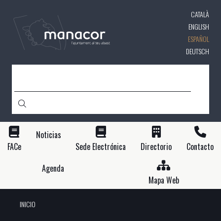
Pasar
CATALÀ
al
contenido
ENGLISH
principal
ESPAÑOL
DEUTSCH
BUSCAR
Noticias
FACe
Sede Electrónica
Directorio
Contacto
Agenda
Mapa Web
INICIO