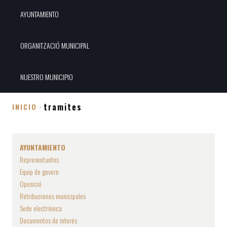
AYUNTAMIENTO
ORGANITZACIÓ MUNICIPAL
NUESTRO MUNICIPIO
tramites
INICIO
Sobrescribir
enlaces
AYUNTAMIENTO
de
Representantes
ayuda
Equip de govern
a
Oposició
la
Retribuciones municipales
Sede electrónica
navegación
Documentos de interés