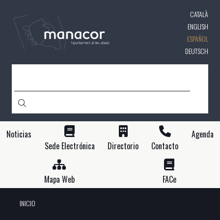
Pasar
CATALÀ
al
contenido
ENGLISH
principal
ESPAÑOL
DEUTSCH
BUSCAR
Noticias
Agenda
Sede Electrónica
Directorio
Contacto
Mapa Web
FACe
INICIO