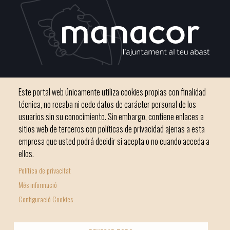
C / del Convento, s/n 07500 Manacor
Este portal web únicamente utiliza cookies propias con finalidad
Teléfono
971 84 91 00 - CIF: P0703300D
técnica, no recaba ni cede datos de carácter personal de los
usuarios sin su conocimiento. Sin embargo, contiene enlaces a
sitios web de terceros con políticas de privacidad ajenas a esta
empresa que usted podrá decidir si acepta o no cuando acceda a
ellos.
Inicio
Ayuntamiento
Bloque Informativo
Política de privacitat
Footer
Trámites Online
Ciudad
Més informació
menu
Configuració Cookies
1
-
© Ayuntamiento de Manacor