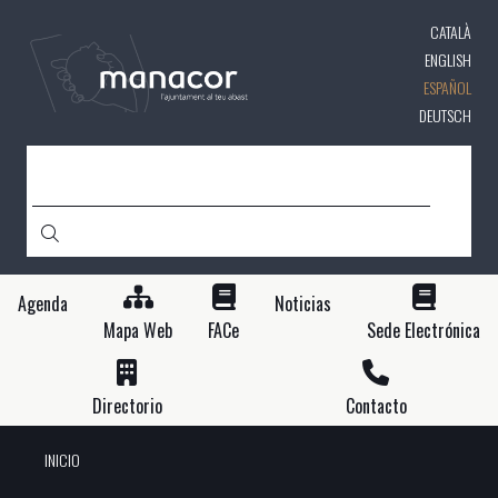
Pasar
CATALÀ
al
contenido
ENGLISH
principal
ESPAÑOL
DEUTSCH
BUSCAR
Agenda
Noticias
Mapa Web
FACe
Sede Electrónica
Directorio
Contacto
INICIO