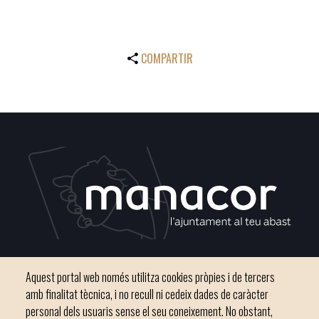
COMPARTIR
Plaça del Convent, s/n 07500 Manacor
Aquest portal web només utilitza cookies pròpies i de tercers
Phone
971 84 91 00 - CIF: P0703300D
amb finalitat tècnica, i no recull ni cedeix dades de caràcter
personal dels usuaris sense el seu coneixement. No obstant,