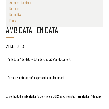
Adreces i telèfons
Notícies
Normativa
Plens
AMB DATA - EN DATA
21-Mai-2013
- Amb data / de data = data de creació d'un document.
- En data = data en què es presenta un document.
La sol·licitud
amb data
15 de juny de 2012 es va registrar
en data
17 de juny.