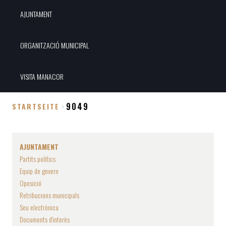
AJUNTAMENT
ORGANITZACIÓ MUNICIPAL
VISITA MANACOR
9049
STARTSEITE
Breadcrumb
AJUNTAMENT
Partits polítics
Equip de govern
Oposició
Retribucions municipals
Seu electrònica
Documents d'interès