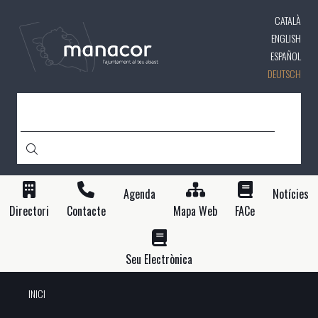
Direkt
CATALÀ
zum
Inhalt
ENGLISH
ESPAÑOL
DEUTSCH
SUCHE
Agenda
Notícies
Directori
Contacte
Mapa Web
FACe
Seu Electrònica
INICI