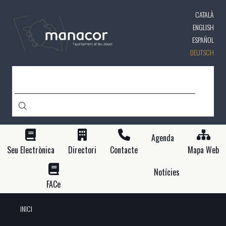
Direkt
CATALÀ
zum
Inhalt
ENGLISH
ESPAÑOL
DEUTSCH
SUCHE
Agenda
Seu Electrònica
Directori
Contacte
Mapa Web
Notícies
FACe
INICI