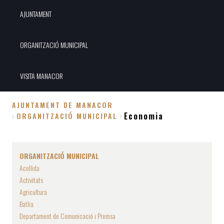
AJUNTAMENT
ORGANITZACIÓ MUNICIPAL
VISITA MANACOR
AJUNTAMENT DE MANACOR
Economia
ORGANITZACIÓ MUNICIPAL
Breadcrumb
ORGANITZACIÓ MUNICIPAL
Acollida
Activitats
Agricultura
Batlia
Departament de Comunicació i Premsa