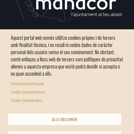
Plaça del Convent, s/n 07500 Manacor
Aquest portal web només utilitza cookies pròpies i de tercers
Phone
971 84 91 00 - CIF: P0703300D
amb finalitat tècnica, i no recull ni cedeix dades de caràcter
personal dels usuaris sense el seu coneixement. No obstant,
conté enllaços a llocs web de tercers com polítiques de privacitat
alienes a aquesta empresa que vostè podrà decidir si accepta o
no quan accedeixi a ells.
Inici
Ajuntament
El nostre municipi
Serveis municipals
Datenschutzerklärung
Footer
Totes les notícies
Cookie-Dokumentation
menu
Cookie-Einstellungen
1
-
© Ajuntament de Manacor
ALLE ABLEHNEN
Home
Licencia Creative Commons
Nota Legal
Footer
2
Política de galetes (Cookies)
Política de privacitat