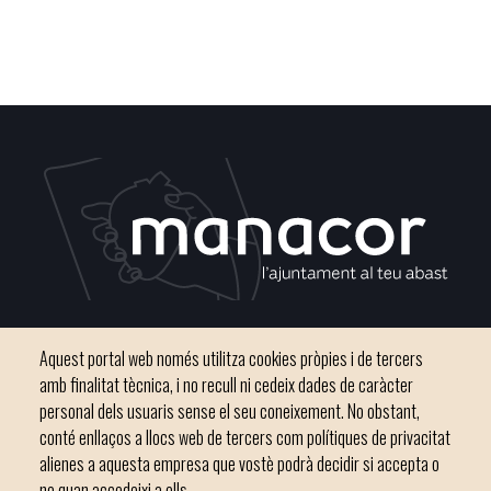
Plaça del Convent, s/n 07500 Manacor
Aquest portal web només utilitza cookies pròpies i de tercers
Phone
971 84 91 00 - CIF: P0703300D
amb finalitat tècnica, i no recull ni cedeix dades de caràcter
personal dels usuaris sense el seu coneixement. No obstant,
conté enllaços a llocs web de tercers com polítiques de privacitat
alienes a aquesta empresa que vostè podrà decidir si accepta o
no quan accedeixi a ells.