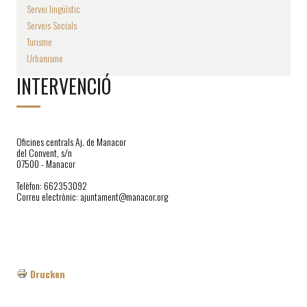
Servei lingüístic
Serveis Socials
Turisme
Urbanisme
INTERVENCIÓ
Oficines centrals Aj. de Manacor
del Convent, s/n
07500 - Manacor
Telèfon: 662353092
Correu electrònic: ajuntament@manacor.org
Drucken