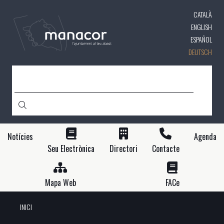
Direkt
CATALÀ
zum
Inhalt
ENGLISH
ESPAÑOL
DEUTSCH
SUCHE
Notícies
Agenda
Seu Electrònica
Directori
Contacte
Mapa Web
FACe
INICI