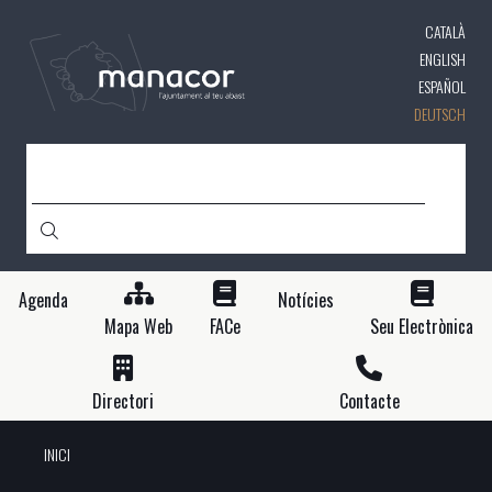
Direkt
CATALÀ
zum
Inhalt
ENGLISH
ESPAÑOL
DEUTSCH
SUCHE
Agenda
Notícies
Mapa Web
FACe
Seu Electrònica
Directori
Contacte
INICI