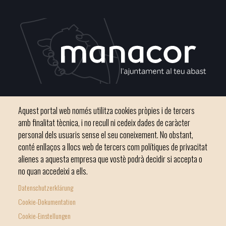
Plaça del Convent, s/n 07500 Manacor
Aquest portal web només utilitza cookies pròpies i de tercers
Phone
971 84 91 00 - CIF: P0703300D
amb finalitat tècnica, i no recull ni cedeix dades de caràcter
personal dels usuaris sense el seu coneixement. No obstant,
conté enllaços a llocs web de tercers com polítiques de privacitat
alienes a aquesta empresa que vostè podrà decidir si accepta o
no quan accedeixi a ells.
Inici
Ajuntament
El nostre municipi
Serveis municipals
Datenschutzerklärung
Footer
Totes les notícies
Cookie-Dokumentation
menu
Cookie-Einstellungen
1