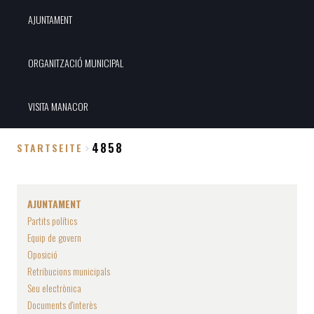
AJUNTAMENT
ORGANITZACIÓ MUNICIPAL
VISITA MANACOR
4858
STARTSEITE
Breadcrumb
AJUNTAMENT
Partits polítics
Equip de govern
Oposició
Retribucions municipals
Seu electrònica
Documents d'interès