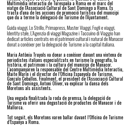
Multimèdia interactiu de Turespaña a Roma en el marc del
viatge de l'Associació Cultural de Sant Domingo a Roma. Es
tracta d'una de les accions de promoció turística del municipi
que du a terme la delegació de Turisme de l'Ajuntament.
Guida viaggi, Lo Strillo,
Primapress, Master Viaggi, Fogli e viaggi,
Identity style, L’Agenzia di viaggi Magazine i Taccuino di Viaggio han
dedicat articles centrats en el patrimoni cultural i natural de Manacor
donat a conèixer per la delegació de Turisme a la capital italiana.
Maria Antònia Truyols va donar a conèixer davant una vintena de
periodistes italians
especialitzats en turisme la geografia, la
història, el patrimoni i la cultura del municipi de Manacor.
L'acompanyaren la responsable del Centre Multimèdia Interactiu,
Maite Marín i el director de l’Oficina Espanyola de Turisme,
Gonzalo Ceballos. Finalment, el president de l’Associació Cultural
de Sant Domingo, Antoni Oliver, va explicar la dansa dels
Moretons als assistents.
Una vegada finalitzada la roda de premsa, la delegació de
Turisme va oferir una degustació de productes de Manacor i de
Mallorca.
Tot seguit, els Moretons varen ballar davant l’Oficina de Turisme
d’Espanya a Roma.