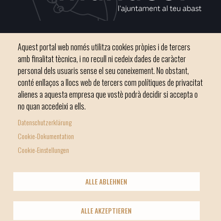
Plaça del Convent, s/n 07500 Manacor
Aquest portal web només utilitza cookies pròpies i de tercers
Phone
971 84 91 00 - CIF: P0703300D
amb finalitat tècnica, i no recull ni cedeix dades de caràcter
personal dels usuaris sense el seu coneixement. No obstant,
conté enllaços a llocs web de tercers com polítiques de privacitat
alienes a aquesta empresa que vostè podrà decidir si accepta o
no quan accedeixi a ells.
Inici
Ajuntament
El nostre municipi
Serveis municipals
Datenschutzerklärung
Footer
Totes les notícies
Cookie-Dokumentation
menu
Cookie-Einstellungen
1
-
© Ajuntament de Manacor
ALLE ABLEHNEN
Home
Licencia Creative Commons
Nota Legal
Footer
2
Política de galetes (Cookies)
Política de privacitat
info
ALLE AKZEPTIEREN
Xarxes socials