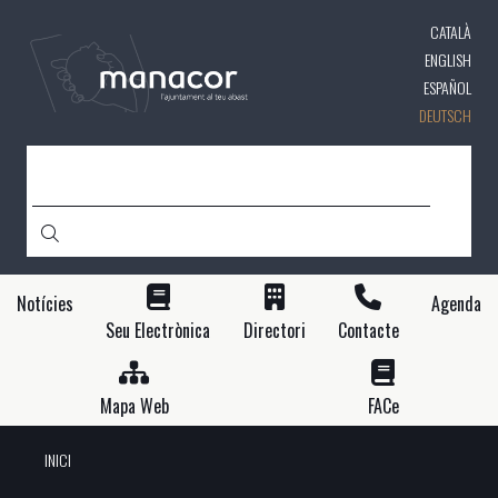
Direkt
CATALÀ
zum
Inhalt
ENGLISH
ESPAÑOL
DEUTSCH
SUCHE
Notícies
Agenda
Seu Electrònica
Directori
Contacte
Mapa Web
FACe
INICI