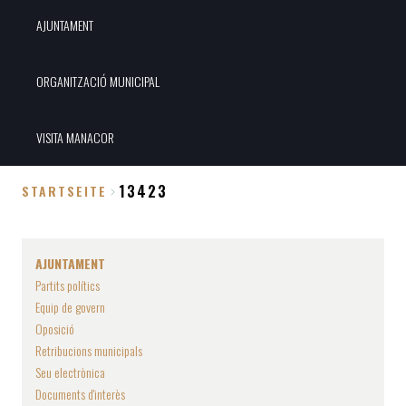
AJUNTAMENT
ORGANITZACIÓ MUNICIPAL
VISITA MANACOR
13423
STARTSEITE
Breadcrumb
AJUNTAMENT
Partits polítics
Equip de govern
Oposició
Retribucions municipals
Seu electrònica
Documents d'interès