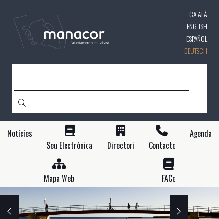
Direkt
CATALÀ
zum
Inhalt
ENGLISH
ESPAÑOL
DEUTSCH
SUCHE
Notícies
Agenda
Seu Electrònica
Directori
Contacte
Mapa Web
FACe