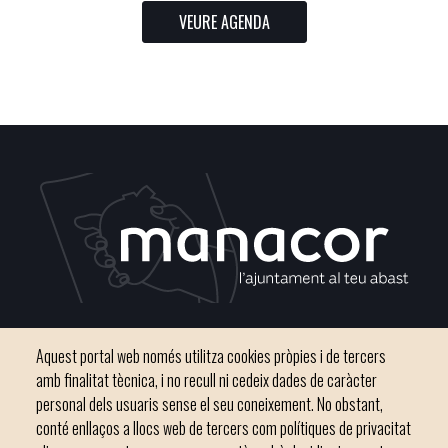
VEURE AGENDA
Plaça del Convent, s/n 07500 Manacor
Aquest portal web només utilitza cookies pròpies i de tercers
Phone
971 84 91 00 - CIF: P0703300D
amb finalitat tècnica, i no recull ni cedeix dades de caràcter
personal dels usuaris sense el seu coneixement. No obstant,
conté enllaços a llocs web de tercers com polítiques de privacitat