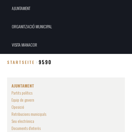
AJUNTAMENT
ORGANITZACIÓ MUNICIPAL
VISITA MANACOR
9590
STARTSEITE
Breadcrumb
AJUNTAMENT
Partits polítics
Equip de govern
Oposició
Retribucions municipals
Seu electrònica
Documents d'interès