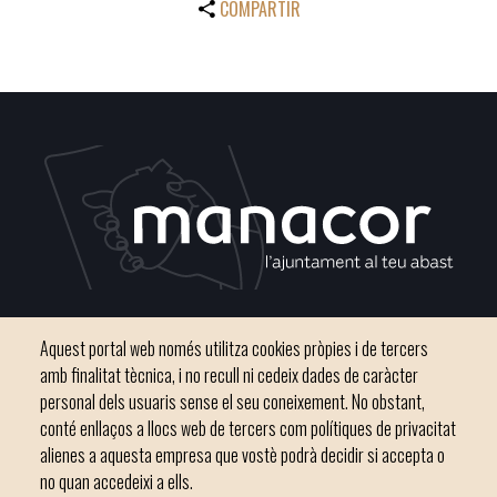
COMPARTIR
Plaça del Convent, s/n 07500 Manacor
Aquest portal web només utilitza cookies pròpies i de tercers
Phone
971 84 91 00 - CIF: P0703300D
amb finalitat tècnica, i no recull ni cedeix dades de caràcter
personal dels usuaris sense el seu coneixement. No obstant,
conté enllaços a llocs web de tercers com polítiques de privacitat
alienes a aquesta empresa que vostè podrà decidir si accepta o
no quan accedeixi a ells.