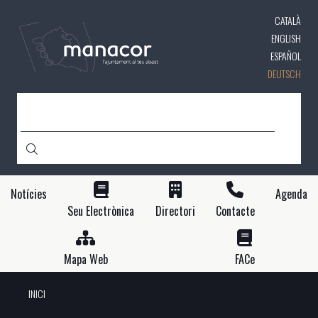
Direkt
CATALÀ
zum
Inhalt
ENGLISH
ESPAÑOL
DEUTSCH
SUCHE
Notícies
Agenda
Seu Electrònica
Directori
Contacte
Mapa Web
FACe
INICI