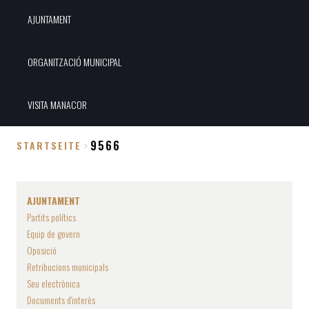
AJUNTAMENT
ORGANITZACIÓ MUNICIPAL
VISITA MANACOR
9566
STARTSEITE
Breadcrumb
AJUNTAMENT
Partits polítics
Equip de govern
Oposició
Retribucions municipals
Seu electrònica
Documents d'interès