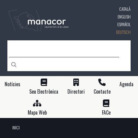
Direkt
CATALÀ
zum
Inhalt
ENGLISH
ESPAÑOL
DEUTSCH
SUCHE
Notícies
Agenda
Seu Electrònica
Directori
Contacte
Mapa Web
FACe
INICI