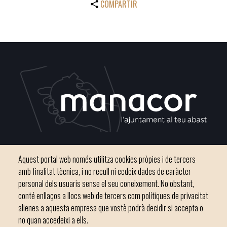
COMPARTIR
Plaça del Convent, s/n 07500 Manacor
Aquest portal web només utilitza cookies pròpies i de tercers
Phone
971 84 91 00 - CIF: P0703300D
amb finalitat tècnica, i no recull ni cedeix dades de caràcter
personal dels usuaris sense el seu coneixement. No obstant,
conté enllaços a llocs web de tercers com polítiques de privacitat
alienes a aquesta empresa que vostè podrà decidir si accepta o
no quan accedeixi a ells.