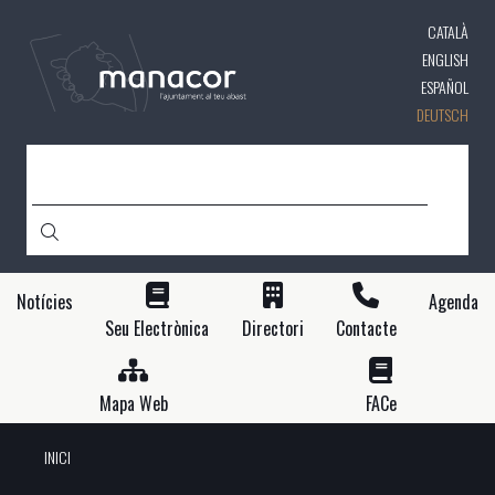
Direkt
CATALÀ
zum
Inhalt
ENGLISH
ESPAÑOL
DEUTSCH
SUCHE
Notícies
Agenda
Seu Electrònica
Directori
Contacte
Mapa Web
FACe
INICI