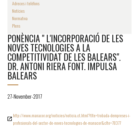
Adreces i telèfons
Notícies
Normativa
Plens
PONÈNCIA " L'INCORPORACIÓ DE LES
NOVES TECNOLOGIES A LA
COMPETITIVIDAT DE LES BALEARS".
DR. ANTONI RIERA FONT. IMPULSA
BALEARS
27-November-2017
http://www.manacor.org/noticies/noticia.ct.html?tIte=trobada-dempreses-i-
profesionals-del-sector-de-noves-tecnologies-de-manacor&cIte=78377