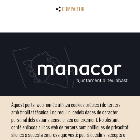
COMPARTIR
Plaça del Convent, s/n 07500 Manacor
Aquest portal web només utilitza cookies pròpies i de tercers
Phone
971 84 91 00 - CIF: P0703300D
amb finalitat tècnica, i no recull ni cedeix dades de caràcter
personal dels usuaris sense el seu coneixement. No obstant,
conté enllaços a llocs web de tercers com polítiques de privacitat
alienes a aquesta empresa que vostè podrà decidir si accepta o