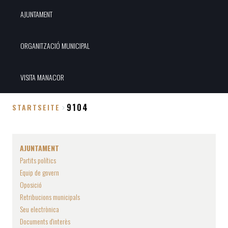
AJUNTAMENT
ORGANITZACIÓ MUNICIPAL
VISITA MANACOR
9104
STARTSEITE
Breadcrumb
AJUNTAMENT
Partits polítics
Equip de govern
Oposició
Retribucions municipals
Seu electrònica
Documents d'interès