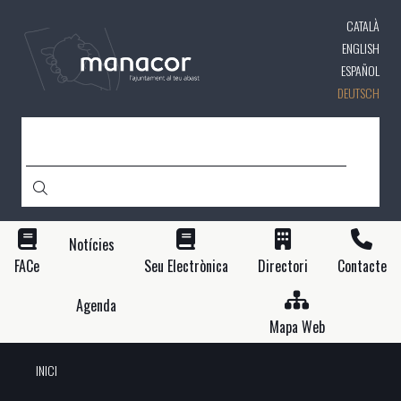
Direkt
CATALÀ
zum
Inhalt
ENGLISH
ESPAÑOL
DEUTSCH
SUCHE
Notícies
FACe
Seu Electrònica
Directori
Contacte
Agenda
Mapa Web
INICI