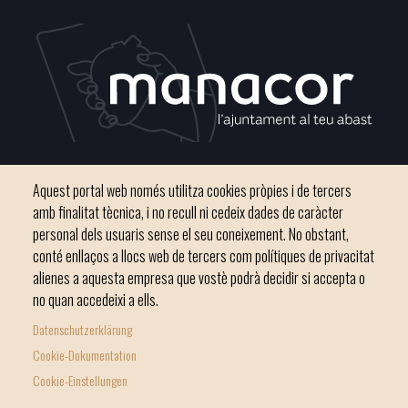
Plaça del Convent, s/n 07500 Manacor
Aquest portal web només utilitza cookies pròpies i de tercers
Phone
971 84 91 00 - CIF: P0703300D
amb finalitat tècnica, i no recull ni cedeix dades de caràcter
personal dels usuaris sense el seu coneixement. No obstant,
conté enllaços a llocs web de tercers com polítiques de privacitat
alienes a aquesta empresa que vostè podrà decidir si accepta o
no quan accedeixi a ells.
Inici
Ajuntament
El nostre municipi
Serveis municipals
Datenschutzerklärung
Footer
Totes les notícies
Cookie-Dokumentation
menu
Cookie-Einstellungen
1