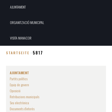
AJUNTAMENT
ORGANITZACIÓ MUNICIPAL
VISITA MANACOR
5817
STARTSEITE
Breadcrumb
AJUNTAMENT
Partits polítics
Equip de govern
Oposició
Retribucions municipals
Seu electrònica
Documents d'interès