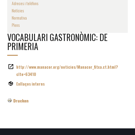
Adreces i telèfons
Notícies
Normativa
Plens
VOCABULARI GASTRONÒMIC: DE
PRIMERIA
http://www.manacor.org/noticies/Manacor_fitxa.ct.html?
cIte=63410
Enllaços interns
Drucken