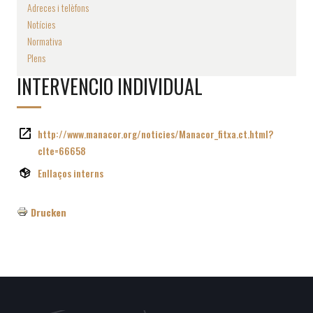
Adreces i telèfons
Notícies
Normativa
Plens
INTERVENCIO INDIVIDUAL
http://www.manacor.org/noticies/Manacor_fitxa.ct.html?
cIte=66658
Enllaços interns
Drucken