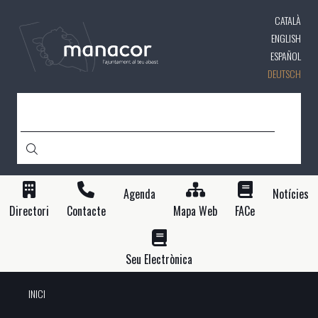
Direkt
CATALÀ
zum
Inhalt
ENGLISH
ESPAÑOL
DEUTSCH
SUCHE
Agenda
Notícies
Directori
Contacte
Mapa Web
FACe
Seu Electrònica
INICI