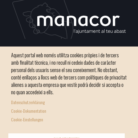
Plaça del Convent, s/n 07500 Manacor
Aquest portal web només utilitza cookies pròpies i de tercers
Phone
971 84 91 00 - CIF: P0703300D
amb finalitat tècnica, i no recull ni cedeix dades de caràcter
personal dels usuaris sense el seu coneixement. No obstant,
conté enllaços a llocs web de tercers com polítiques de privacitat
alienes a aquesta empresa que vostè podrà decidir si accepta o
no quan accedeixi a ells.
Inici
Ajuntament
El nostre municipi
Serveis municipals
Datenschutzerklärung
Footer
Totes les notícies
Cookie-Dokumentation
menu
Cookie-Einstellungen
1
-
© Ajuntament de Manacor