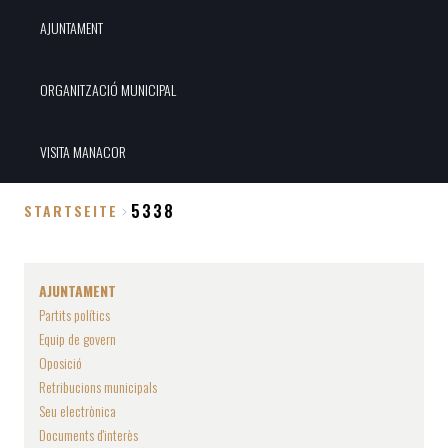
AJUNTAMENT
ORGANITZACIÓ MUNICIPAL
VISITA MANACOR
5338
STARTSEITE
Breadcrumb
AJUNTAMENT
Partits polítics
Equip de govern
Oposició
Retribucions municipals
Seu electrònica
Documents d'interès