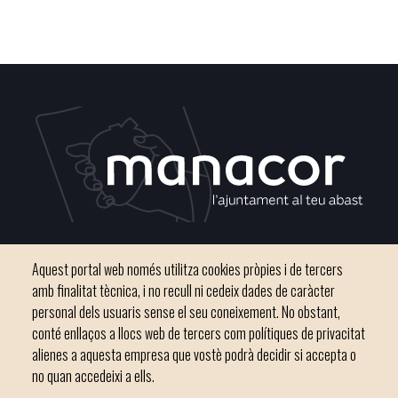
Plaça del Convent, s/n 07500 Manacor
Aquest portal web només utilitza cookies pròpies i de tercers
Phone
971 84 91 00 - CIF: P0703300D
amb finalitat tècnica, i no recull ni cedeix dades de caràcter
personal dels usuaris sense el seu coneixement. No obstant,
conté enllaços a llocs web de tercers com polítiques de privacitat
alienes a aquesta empresa que vostè podrà decidir si accepta o
no quan accedeixi a ells.
Inici
Ajuntament
El nostre municipi
Serveis municipals