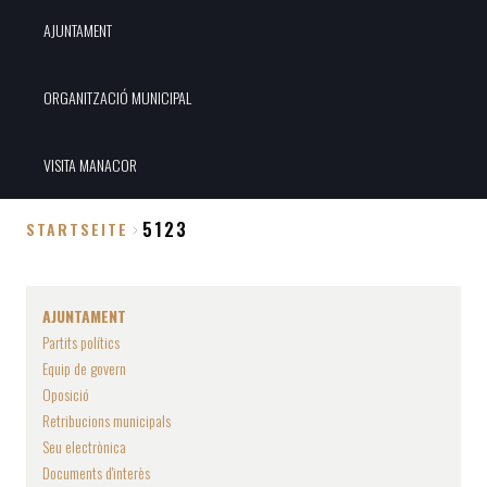
AJUNTAMENT
ORGANITZACIÓ MUNICIPAL
VISITA MANACOR
5123
STARTSEITE
Breadcrumb
AJUNTAMENT
Partits polítics
Equip de govern
Oposició
Retribucions municipals
Seu electrònica
Documents d'interès