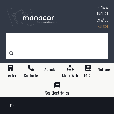
Direkt
CATALÀ
zum
Inhalt
ENGLISH
ESPAÑOL
DEUTSCH
SUCHE
Agenda
Notícies
Directori
Contacte
Mapa Web
FACe
Seu Electrònica
INICI