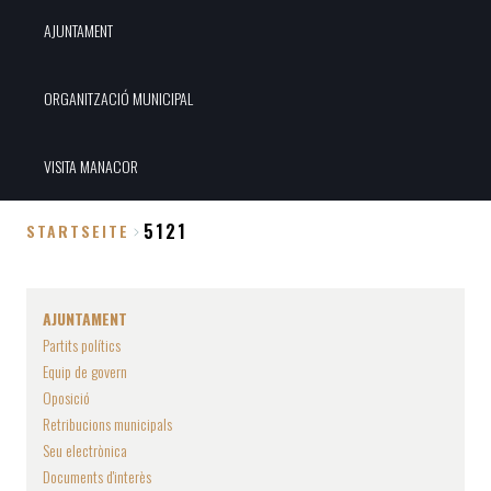
AJUNTAMENT
ORGANITZACIÓ MUNICIPAL
VISITA MANACOR
5121
STARTSEITE
Breadcrumb
AJUNTAMENT
Partits polítics
Equip de govern
Oposició
Retribucions municipals
Seu electrònica
Documents d'interès