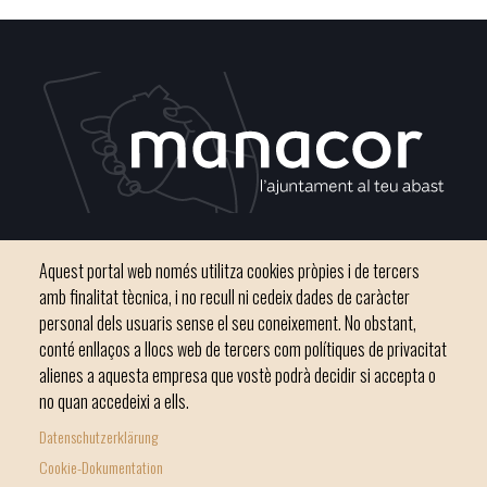
Plaça del Convent, s/n 07500 Manacor
Aquest portal web només utilitza cookies pròpies i de tercers
Phone
971 84 91 00 - CIF: P0703300D
amb finalitat tècnica, i no recull ni cedeix dades de caràcter
personal dels usuaris sense el seu coneixement. No obstant,
conté enllaços a llocs web de tercers com polítiques de privacitat
alienes a aquesta empresa que vostè podrà decidir si accepta o
no quan accedeixi a ells.
Inici
Ajuntament
El nostre municipi
Serveis municipals
Datenschutzerklärung
Footer
Totes les notícies
Cookie-Dokumentation
menu