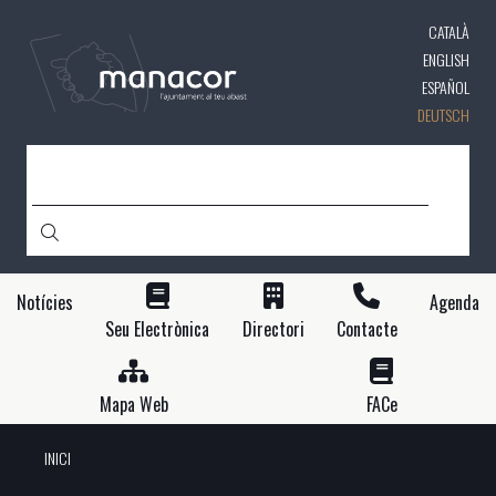
Direkt
CATALÀ
zum
Inhalt
ENGLISH
ESPAÑOL
DEUTSCH
SUCHE
Notícies
Agenda
Seu Electrònica
Directori
Contacte
Mapa Web
FACe
INICI