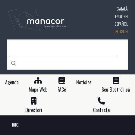
Direkt
CATALÀ
zum
Inhalt
ENGLISH
ESPAÑOL
DEUTSCH
SUCHE
Agenda
Notícies
Mapa Web
FACe
Seu Electrònica
Directori
Contacte
INICI