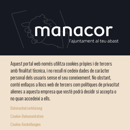
Plaça del Convent, s/n 07500 Manacor
Aquest portal web només utilitza cookies pròpies i de tercers
Phone
971 84 91 00 - CIF: P0703300D
amb finalitat tècnica, i no recull ni cedeix dades de caràcter
personal dels usuaris sense el seu coneixement. No obstant,
conté enllaços a llocs web de tercers com polítiques de privacitat
alienes a aquesta empresa que vostè podrà decidir si accepta o
no quan accedeixi a ells.
Inici
Ajuntament
El nostre municipi
Serveis municipals
Datenschutzerklärung
Footer
Totes les notícies
Cookie-Dokumentation
menu
Cookie-Einstellungen
1