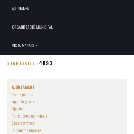
AJUNTAMENT
ORGANITZACIÓ MUNICIPAL
VISITA MANACOR
4893
STARTSEITE
Breadcrumb
AJUNTAMENT
Partits polítics
Equip de govern
Oposició
Retribucions municipals
Seu electrònica
Documents d'interès