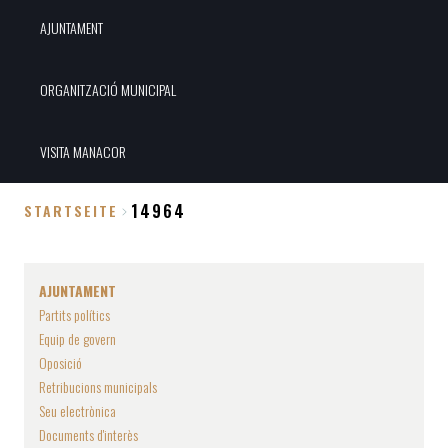
AJUNTAMENT
ORGANITZACIÓ MUNICIPAL
VISITA MANACOR
14964
STARTSEITE
Breadcrumb
AJUNTAMENT
Partits polítics
Equip de govern
Oposició
Retribucions municipals
Seu electrònica
Documents d'interès