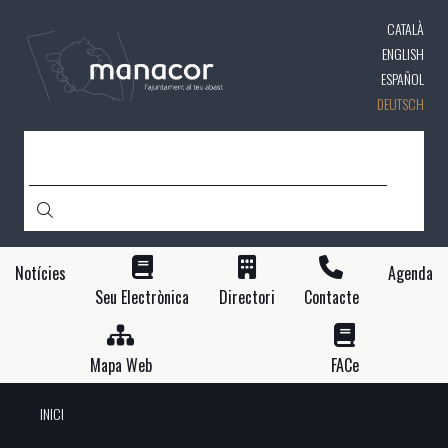
Direkt
CATALÀ
zum
Inhalt
ENGLISH
ESPAÑOL
DEUTSCH
SUCHE
Notícies
Agenda
Seu Electrònica
Directori
Contacte
Mapa Web
FACe
INICI