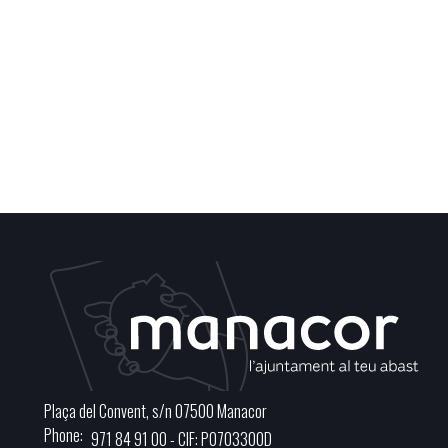
Plaça del Convent, s/n 07500 Manacor
Phone
971 84 91 00 - CIF: P0703300D