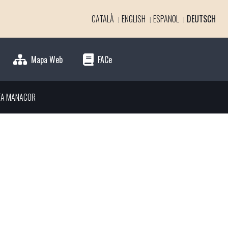
CATALÀ
ENGLISH
ESPAÑOL
DEUTSCH
Mapa Web
FACe
TA MANACOR