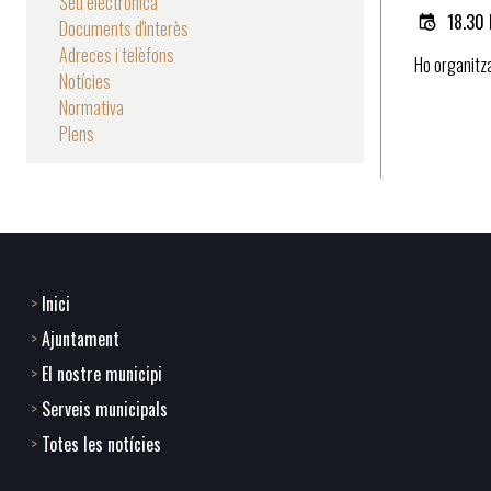
Seu electrònica
18.30 
Documents d'interès
Adreces i telèfons
Ho organitza
Notícies
Normativa
Plens
Inici
Footer
Ajuntament
menu
El nostre municipi
Serveis municipals
1
Totes les notícies
-