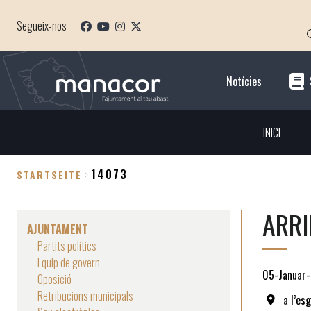
Direkt
SUCHE
zum
Segueix-nos
Inhalt
Notícies
INICI
14073
STARTSEITE
Breadcrumb
ARRI
AJUNTAMENT
Partits polítics
Equip de govern
05-Januar
Oposició
Retribucions municipals
a l’es