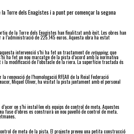
e la Torre dels Enagistes i a punt per començar la segona
tiu de la Torre dels Enagistes han finalitzat amb èxit. Les obres han
r a l’administració de 225.145 euros. Aquesta obra ha estat
a aquesta intervenció s’hi ha fet un tractament de
retopping,
que
 s’hi ha fet un nou marcatge de la pista d’acord amb la normativa
i la modificació de l’obstacle de la riera. La superfície tractada és
 la renovació de l’homologació RFEAII de la Reial Federació
nacor, Miquel Oliver, ha visitat la pista juntament amb el personal
d’acer on s’hi instal·len els equips de control de meta. Aquestes
na fase d’obres es construirà un nou pavelló de control de meta.
setmanes.
ntrol de meta de la pista. El projecte preveu una petita construcció