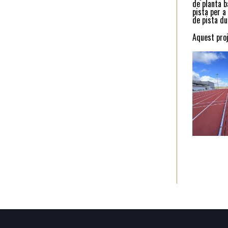
de planta b
pista per a
de pista du
Aquest pro