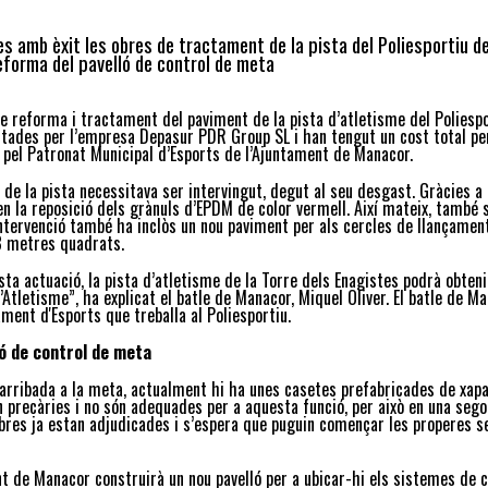
es amb èxit les obres de tractament de la pista del Poliesportiu d
eforma del pavelló de control de meta
e reforma i tractament del paviment de la pista d’atletisme del Poliespor
tades per l’empresa Depasur PDR Group SL i han tengut un cost total pe
pel Patronat Municipal d’Esports de l’Ajuntament de Manacor.
 de la pista necessitava ser intervingut, degut al seu desgast. Gràcies 
en la reposició dels grànuls d’EPDM de color vermell. Així mateix, també
intervenció també ha inclòs un nou paviment per als cercles de llançament 
8 metres quadrats.
a actuació, la pista d’atletisme de la Torre dels Enagistes podrà obtenir
’Atletisme”, ha explicat el batle de Manacor, Miquel Oliver. El batle de Ma
ment d'Esports que treballa al Poliesportiu.
ó de control de meta
’arribada a la meta, actualment hi ha unes casetes prefabricades de xapa 
 precàries i no són adequades per a aquesta funció, per això en una sego
bres ja estan adjudicades i s’espera que puguin començar les properes 
t de Manacor construirà un nou pavelló per a ubicar-hi els sistemes de co