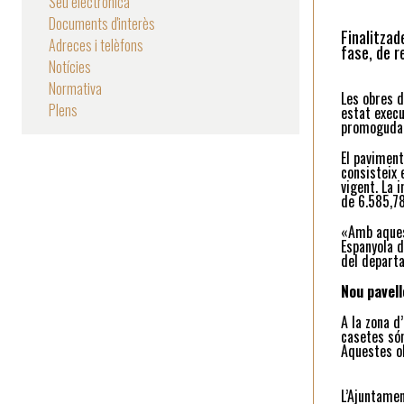
Seu electrònica
Documents d'interès
Finalitzad
Adreces i telèfons
fase, de r
Notícies
Normativa
Les obres d
Plens
estat execu
promoguda 
El paviment
consisteix 
vigent. La 
de 6.585,7
«Amb aquest
Espanyola d
del departa
Nou pavell
A la zona d
casetes són
Aquestes o
L’Ajuntamen