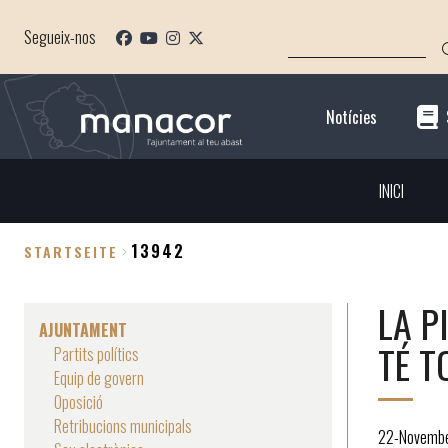
Direkt
SUCHE
zum
Segueix-nos
Inhalt
Notícies
INICI
13942
STARTSEITE
Breadcrumb
LA P
AJUNTAMENT
TÉ T
Partits polítics
Equip de govern
Oposició
Retribucions municipals
22-Novemb