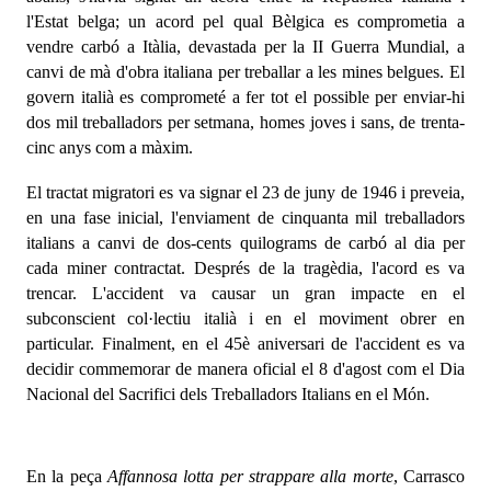
l'Estat belga; un acord pel qual Bèlgica es comprometia a
vendre carbó a Itàlia, devastada per la II Guerra Mundial, a
canvi de mà d'obra italiana per treballar a les mines belgues. El
govern italià es comprometé a fer tot el possible per enviar-hi
dos mil treballadors per setmana, homes joves i sans, de trenta-
cinc anys com a màxim.
El tractat migratori es va signar el 23 de juny de 1946 i preveia,
en una fase inicial, l'enviament de cinquanta mil treballadors
italians a canvi de dos-cents quilograms de carbó al dia per
cada miner contractat.
Després de la tragèdia, l'acord es va
trencar. L'accident va causar un gran impacte en el
subconscient col·lectiu italià i en el moviment obrer en
particular. Finalment, en el 45è aniversari de l'accident es va
decidir commemorar de manera oficial el 8 d'agost com el Dia
Nacional del Sacrifici dels Treballadors Italians en el Món.
En la peça
Affannosa lotta per strappare alla morte
, Carrasco