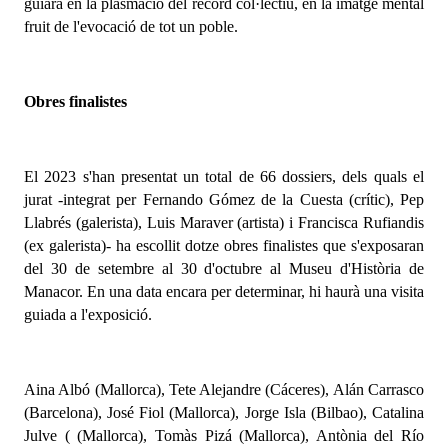
guiarà en la plasmació del record col·lectiu, en la imatge mental
fruit de l'evocació de tot un poble.
O
bres finalistes
El
2023 s'han presentat un total de 66 dossiers, dels quals el
jurat -integrat per Fernando Gómez de la Cuesta (crític), Pep
Llabrés (galerista), Luis Maraver (artista) i Francisca Rufiandis
(ex galerista)- ha escollit dotze obres finalistes que s'exposaran
del 30 de setembre al 3
0
d'octubre al Museu d'Història de
Manacor. En una data encara per determinar, hi haurà una visita
guiada a l'exposició.
Aina Albó (Mallorca), Tete Alejandre (Cáceres), Alán Carrasco
(Barcelona), José Fiol (Mallorca), Jorge Isla (Bilbao), Catalina
Julve ( (Mallorca), Tom
à
s Pizá (Mallorca), Antònia del Río