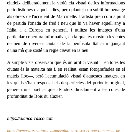
eludeix deliberadament la violència visual de les informacions
periodístiques d'aquells dies, però planteja un subtil homenatge
als obrers de l'accident de Marcinelle. L'artista pren com a punt
de partida l'onada de fred i neu que hi va haver aquell any a
Itàlia, i a Europa en general, i utilitza les imatges d'una
particular cobertura informativa, en la qual es mostren les cotes
de neu de diverses ciutats de la península Itàlica mitjançant
d'una mà que sosté un regle clavat en la neu.
A simple vista observam que és un artifici visual —en totes les
ciutats és la mateixa mà i, en realitat, estan fotografiades en el
mateix lloc—, però l'acumulació visual d'aquestes imatges, en
les quals s'han respectat els desperfectes del periòdic original,
generen una poètica que al·ludeix directament a les cotes de
profunditat de Bois du Cazier.
https://alancarrasco.com
https://tempsarts.cat/arts-visuals/alan-carrasco-el-questionament-de-