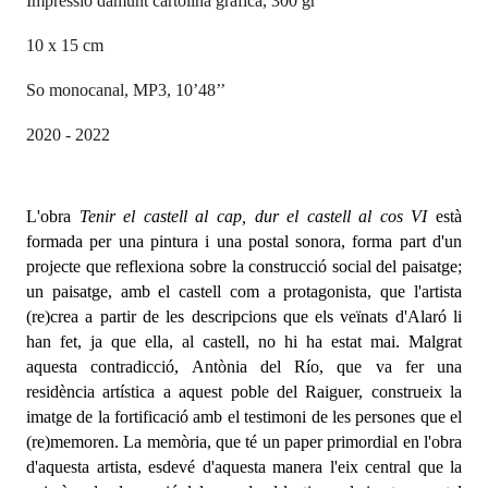
Impressió damunt cartolina gràfica, 300 gr
10 x 15 cm
So monocanal, MP3, 10’48’’
2020 - 2022
L'obra
Tenir el castell al cap, dur el castell al cos VI
està
formada per una pintura i una postal sonora, forma part d'un
projecte que
reflexiona sobre la construcció social del paisatge
;
un paisatge, amb el castell com a protagonista, que l'artista
(re)crea a partir de les descripcions que els veïnats d'Alaró li
han fet, ja que ella, al castell, no hi ha estat mai. Malgrat
aquesta contradicció, Antònia del Río, que va fer una
residència artística a aquest poble del Raiguer, construeix la
imatge de la fortificació amb el testimoni de les persones que el
(re)memoren. La memòria, que té un paper primordial en l'obra
d'aquesta artista, esdevé d'aquesta manera l'eix central que la