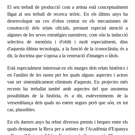
El seu treball de producció com a artista està conceptualment
lligat al seu treball de recerca teòric. En els últims anys ha
desenvolupat un cos d'obra centrat en els mecanismes de
construcció dels relats oficials, prestant especial atenció a
algunes de les seves estratègies narratives, com són la inducció
selectiva de memòria i d'oblit i molt especialment, dins
d'aquesta última tecnologia, a la funció de la iconoclàstia; és a
dir, la doctrina que s'oposa a la veneració d'imatges o ídols.
Està especialment interessat en els marges dels relats històrics i
en l'anàlisi de les raons per les quals alguns aspectes i actors
van ser sistemàticament eliminats d'aquests. En projectes més
recents ha treballat també amb aspectes del que anomena
possibilitats de la història, és a dir, esdeveniments de la
versemblança dels quals no estem segurs però que són, en tot
cas, plausibles.
En els darrers anys ha rebut diversos premis i beques entre els
quals destaquen la Beca per a artistes de l'Acadèmia d'Espanya