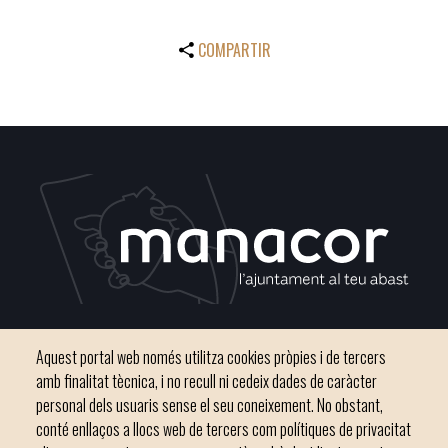
COMPARTIR
Plaça del Convent, s/n 07500 Manacor
Aquest portal web només utilitza cookies pròpies i de tercers
Phone
971 84 91 00 - CIF: P0703300D
amb finalitat tècnica, i no recull ni cedeix dades de caràcter
personal dels usuaris sense el seu coneixement. No obstant,
conté enllaços a llocs web de tercers com polítiques de privacitat