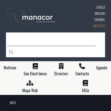
Direkt
CATALÀ
zum
Inhalt
ENGLISH
ESPAÑOL
DEUTSCH
SUCHE
Notícies
Agenda
Seu Electrònica
Directori
Contacte
Mapa Web
FACe
INICI