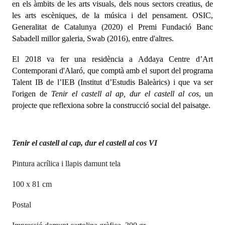
en els àmbits de les arts visuals, dels nous sectors creatius, de
les arts escèniques, de la música i del pensament. OSIC,
Generalitat de Catalunya
(2020) el
Premi Fundació Banc
Sabadell millor galeria, Swab (
2016)
, entre d'altres.
El 2018 va fer una residència a
Addaya Centre d’Art
Contemporani
d'
Alaró
, que comptà a
mb el suport del programa
Talent IB de l’IEB (Institut d’Estudis Baleàrics)
i que va ser
l'origen de
Tenir el castell al ap, dur el castell al cos
,
un
projecte que reflexiona sobre la construcció social del paisatge.
Tenir el castell al cap, dur el castell al cos
VI
Pintura acrílica i llapis damunt tela
100 x 81 cm
Postal