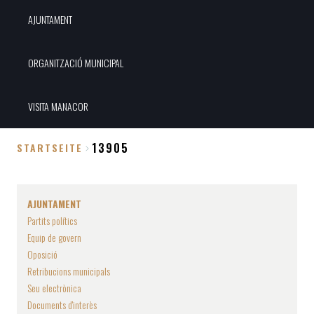
AJUNTAMENT
ORGANITZACIÓ MUNICIPAL
VISITA MANACOR
13905
STARTSEITE
Breadcrumb
AJUNTAMENT
Partits polítics
Equip de govern
Oposició
Retribucions municipals
Seu electrònica
Documents d'interès