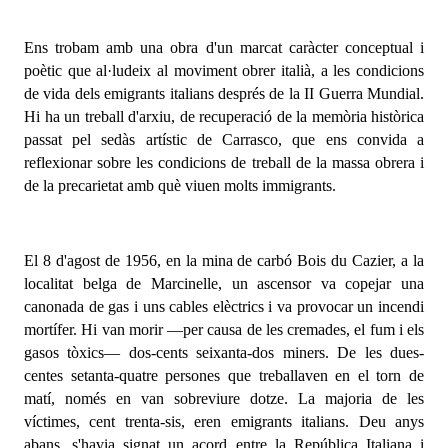
Ens trobam
amb una obra d'un marcat caràcter conceptual
i
poètic que al·ludeix al moviment obrer italià, a les condicions
de vida dels emigrants italians després de la II Guerra Mundial.
Hi ha un treball d'arxiu, de recuperació de la memòria històrica
passat pel sedàs artístic de Carrasco, que ens convida a
reflexionar sobre les condicions de treball de la massa obrera i
de la precarietat amb què viuen molts immigrants.
El 8 d'agost de 1956, en la mina de carbó Bois du Cazier, a la
localitat belga de Marcinelle, un ascensor va copejar una
canonada de gas i uns cables elèctrics i va provocar un incendi
mortífer. Hi van morir —per causa de les cremades, el fum i els
gasos tòxics— dos-cents seixanta-dos miners. De les dues-
centes setanta-quatre persones que treballaven en el torn de
matí, només en van sobreviure dotze. La majoria de les
víctimes, cent trenta-sis, eren emigrants italians. Deu anys
abans, s'havia signat un acord entre la República Italiana i