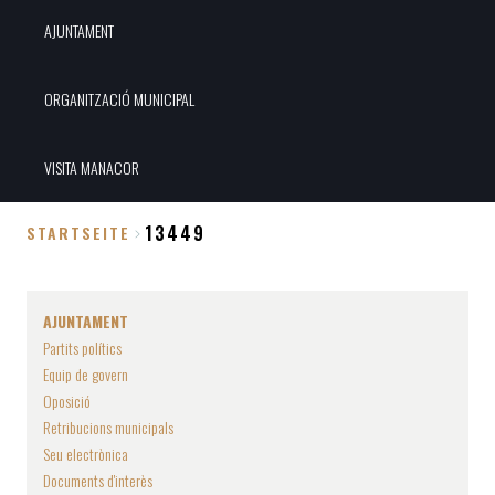
AJUNTAMENT
ORGANITZACIÓ MUNICIPAL
VISITA MANACOR
13449
STARTSEITE
Breadcrumb
AJUNTAMENT
Partits polítics
Equip de govern
Oposició
Retribucions municipals
Seu electrònica
Documents d'interès