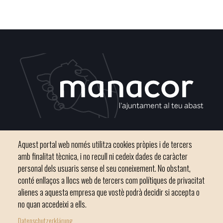
Plaça del Convent, s/n 07500 Manacor
Aquest portal web només utilitza cookies pròpies i de tercers
Phone
971 84 91 00 - CIF: P0703300D
amb finalitat tècnica, i no recull ni cedeix dades de caràcter
personal dels usuaris sense el seu coneixement. No obstant,
conté enllaços a llocs web de tercers com polítiques de privacitat
alienes a aquesta empresa que vostè podrà decidir si accepta o
no quan accedeixi a ells.
Inici
Ajuntament
El nostre municipi
Serveis municipals
Datenschutzerklärung