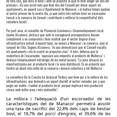
de tota l'illa, que mira al futur i amb un projecte al qual hi hem volgut ser des del
principi». «És una acció més que feim des del Consell per donar suport als
ajuntaments, en aquest cas a l’Ajuntament de Manacor, i al mateix temps ajudam
al sector primari de la nostra illa, ja que entre tots evitam tenir un escorxador
tancat a la comarca de Llevant i contribuïm a millorar la competitivitat dels
ramaders locals”.
Per part seva, el conseller de Promoció Econòmica i Desenvolupament Local,
Jaume Alzamora, destaca que amb la consignació pressupostaria donam
compliment a un compromís i feim realitat que el sector disposi d’una
infraestructura potent d’aquest tipus, no només a Manacor i la comarca, sinó al
conjunt de l’illa. Segons Alzamora, “és una demostració que el Consell escolta
els ajuntaments i els fa costat en projectes clau”. A més, defensa que la
reobertura de l’escorxador “suposarà una empenta al producte de Mallorca” i
destaca l’emplaçament estratègic de les instal·lacions. “La seva situació és
importantíssima per al producte local i la seva distribució. És un projecte que
tendrà un abast més enllà de la comarca i donarà cobertura a tot Mallorca”.
La consellera De la Concha ha destacat ''l'esforç que feim per a la millora de les
infraestructures, que demostra un suport decidit al sector ramader, per a que
pugui ser viable, i també al producte local, perquè implicarà més producció
càrnia amb millor preu i més sostenible".
La millora i l’adequació d’un escorxador de les
característiques del de Manacor permetrà assolir
una taxa de sacrifici del 22,8% dels caps de bestiar
boví, el 18,7% del porcí d’engreix, el 39,6% de les