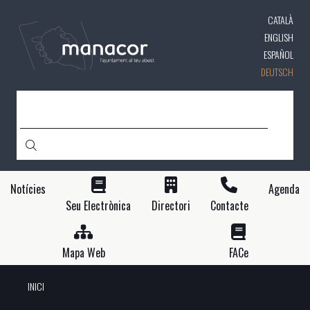
Direkt
CATALÀ
zum
Inhalt
ENGLISH
ESPAÑOL
DEUTSCH
SUCHE
Notícies
Agenda
Seu Electrònica
Directori
Contacte
Mapa Web
FACe
INICI