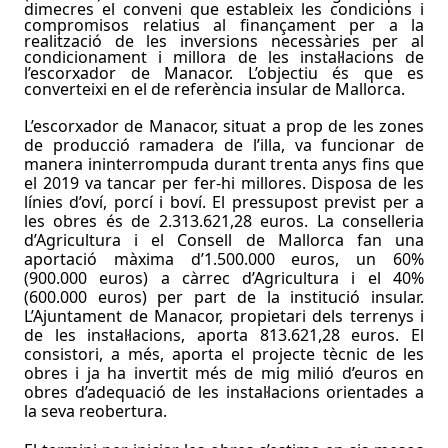
dimecres el conveni que estableix les condicions i
compromisos relatius al finançament per a la
realització de les inversions necessàries per al
condicionament i millora de les instal·lacions de
l’escorxador de Manacor. L’objectiu és que es
converteixi en el de referència insular de Mallorca.
L’escorxador de Manacor, situat a prop de les zones
de producció ramadera de l’illa, va funcionar de
manera ininterrompuda durant trenta anys fins que
el 2019 va tancar per fer-hi millores. Disposa de les
línies d’oví, porcí i boví. El pressupost previst per a
les obres és de 2.313.621,28 euros. La conselleria
d’Agricultura i el Consell de Mallorca fan una
aportació màxima d’1.500.000 euros, un 60%
(900.000 euros) a càrrec d’Agricultura i el 40%
(600.000 euros) per part de la institució insular.
L’
A
juntament de Manacor, propiet
ar
i dels terrenys i
de les instal·lacions,
aporta
813.621,28 euros.
El
consistori, a més, aporta el projecte tècnic de les
obres i ja ha invertit
més de mig milió d’euros en
obres d’adequació de les instal·lacions orientades a
la seva reobertura.