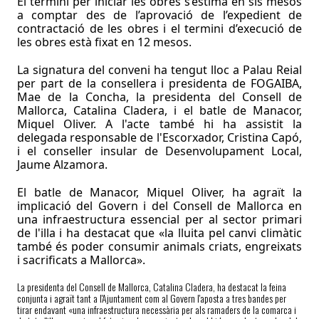
El termini per iniciar les obres s’estima en sis mesos
a comptar des de l’aprovació de l’expedient de
contractació de les obres i el termini d’execució de
les obres està fixat en 12 mesos.
La signatura del conveni ha t
e
ngut
lloc
a Pala
u Reial
per part de la consellera i presidenta de FOGAIBA,
Mae de la Concha, la presidenta del Consell de
Mallorca, Catalina Cladera, i el batle de Manacor,
Miquel Oliver. A l'acte també hi ha assistit la
delegada responsable de l'Escorxador, Cristina Capó,
i el conseller insular de Desenvolupament Local,
Jaume Alzamora.
El batle de Manacor, Miquel Oliver, ha agraït la
implicació del Govern i del Consell de Mallorca en
una infraestructura essencial per al sector primari
de l'illa i ha destacat que «
la lluita pel canvi climàtic
també és poder consumir animals criats, engreixats
i sacrificats a Mallorca
».
La presidenta del Consell de Mallorca, Catalina Cladera, ha destacat la feina
conjunta i agraït tant a l'Ajuntament com al Govern l'aposta a tres bandes per
tirar endavant «una infraestructura necessària per als ramaders de la comarca i