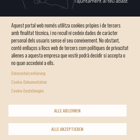
Plaça del Convent, s/n 07500 Manacor
Aquest portal web només utilitza cookies pròpies i de tercers
Phone
971 84 91 00 - CIF: P0703300D
amb finalitat tècnica, i no recull ni cedeix dades de caràcter
personal dels usuaris sense el seu coneixement. No obstant,
conté enllaços a llocs web de tercers com polítiques de privacitat
alienes a aquesta empresa que vostè podrà decidir si accepta o
no quan accedeixi a ells.
Inici
Ajuntament
El nostre municipi
Serveis municipals
Datenschutzerklärung
Footer
Totes les notícies
Cookie-Dokumentation
menu
Cookie-Einstellungen
1
-
© Ajuntament de Manacor
ALLE ABLEHNEN
Home
Licencia Creative Commons
Nota Legal
Footer
2
Política de galetes (Cookies)
Política de privacitat
info
ALLE AKZEPTIEREN
Xarxes socials