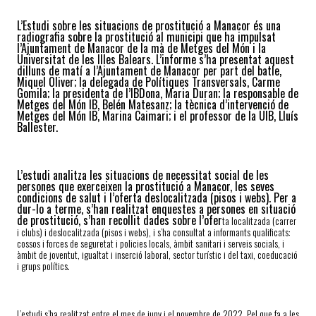
L’Estudi sobre les situacions de prostitució a Manacor és una
radiografia sobre la prostitució al municipi que ha impulsat
l’Ajuntament de Manacor de la mà de Metges del Món i la
Universitat de les Illes Balears. L’informe s’ha presentat aquest
dilluns de matí a l’Ajuntament de Manacor per part del batle,
Miquel Oliver; la delegada de Polítiques Transversals, Carme
Gomila; la presidenta de l’IBDona, Maria Duran; la responsable de
Metges del Món IB, Belén Matesanz; la tècnica d’intervenció de
Metges del Món IB, Marina Caimari; i el professor de la UIB, Lluís
Ballester.
L’estudi analitza les situacions de necessitat social de les
persones que exerceixen la prostitució a Manacor, les seves
condicions de salut i l’oferta deslocalitzada (pisos i webs).
Per a
dur-lo a terme, s’han realitzat enquestes a persones en situació
de prostitució, s’han recollit dades sobre l’ofer
ta localitzada (carrer
i clubs) i deslocalitzada (pisos i webs), i s’ha consultat a informants qualificats:
cossos i forces de seguretat i policies locals, àmbit sanitari i serveis socials, i
àmbit de joventut, igualtat i inserció laboral, sector turístic i del taxi, coeducació
i grups polítics.
L’estudi s’ha realitzat entre el mes de juny i el novembre de 2022. Pel que fa a les