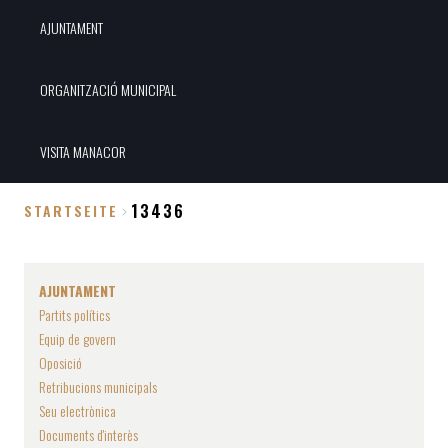
AJUNTAMENT
ORGANITZACIÓ MUNICIPAL
VISITA MANACOR
13436
STARTSEITE
Breadcrumb
AJUNTAMENT
Partits polítics
Equip de govern
Oposició
Retribucions municipals
Seu electrònica
Documents d'interès