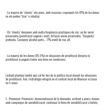
- La majoria de “clients” són joves, amb recursos i espanyols Un 41% de les dones
no els poden “triar” o rebutjar.
- Els “clients” demanen amb molta freqüència pràctiques de risc: no fer servir
preservatiu (penetració vaginal i anal), fel·lació sense preservatiu, “Garganta”
profunda, Consumir alcohol junts... 77% nivell de risc alt.
- La majoria de les dones (95,5%) en situacions de prostitució deixaria la
prostitució si pogués trobar una feina en condicions.
L’estudi planteja també q
uè cal fer des de la polí
ti
ca local davant les situacions
de pros
ti
t
ució.
Així, l’estratègia integral en el context local de Manacor es basa
en 5 eixos:
1.- P
revenció: Prevenció i desincen
ti
vació de la demanda, arribant a joves i homes
amb campanyes de sensibilització;
c
on
ti
nuar la feina de sensibilització a hotels,