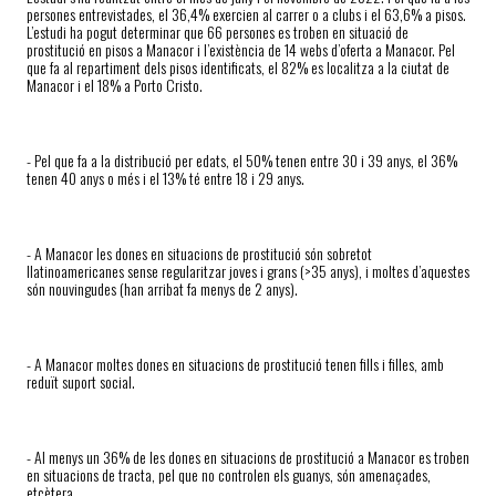
persones entrevistades, el 36,4% exercien al carrer o a clubs i el 63,6% a pisos.
L’estudi ha pogut determinar que 66 persones es troben en situació de
prostitució en pisos a Manacor i l’existència de 14 webs d’oferta a Manacor. Pel
que fa al repartiment dels pisos identificats, el 82% es localitza a la ciutat de
Manacor i el 18% a Porto Cristo.
- Pel que fa a la distribució per edats, el 50% tenen entre 30 i 39 anys, el 36%
tenen 40 anys o més i el 13% té entre 18 i 29 anys.
- A Manacor les dones en situacions de prostitució són sobretot
llatinoamericanes sense regularitzar joves i grans (>35 anys), i moltes d’aquestes
són nouvingudes (han arribat fa menys de 2 anys).
- A Manacor moltes dones en situacions de prostitució tenen fills i filles, amb
reduït suport social.
- Al menys un 36% de les dones en situacions de prostitució a Manacor es troben
en situacions de tracta, pel que no controlen els guanys, són amenaçades,
etcètera.