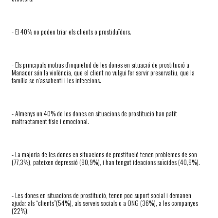
- El 40% no poden triar els clients o prostiduïdors.
- Els principals motius d’inquietud de les dones en situació de prostitució a
Manacor són la violència, que el client no vulgui fer servir preservatiu, que la
família se n’assabenti i les infeccions.
- Almenys un 40% de les dones en situacions de prostitució han patit
maltractament físic i emocional.
- La majoria de les dones en situacions de prostitució tenen problemes de son
(77,3%), pateixen depressió (90,9%), i han tengut ideacions suïcides (40,9%).
- Les dones en situacions de prostitució, tenen poc suport social i demanen
ajuda: als “clients”(54%), als serveis socials o a ONG (36%), a les companyes
(22%).