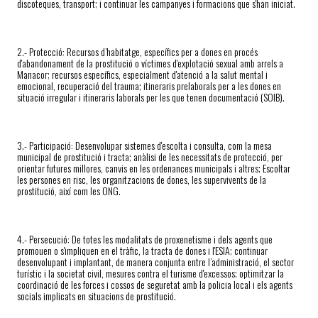
discoteques, transport;
i
con
ti
nuar les campanyes i formacions que s'han iniciat.
2.- P
rotecció: Recursos d’habitatge, específics per a dones en procés
d'abandonament de la pros
ti
tució o víc
ti
mes d'explotació sexual amb arrels a
Manacor;
r
ecursos específics, especialment d'atenció a la salut mental i
emocional, recuperació del trauma;
i
tineraris prelaborals per a les dones en
situació irregular i itineraris laborals per les que tenen documentació (SOIB).
3.- P
articipació: Desenvolupar sistemes d'escolta i consulta, com la mesa
municipal de pros
tit
ució i tracta;
a
nàlisi de les necessitats de protecció, per
orientar futures millores, canvis en les ordenances municipals i altres; Escoltar
les persones en risc, les organitzacions de dones, les supervivents de la
pros
ti
tució, així com les ONG.
4.- P
ersecució: De totes les modalitats de proxene
ti
sme i dels agents que
promouen o s'impliquen en el tràfic, la tracta de dones i l'ESIA;
conti
nuar
desenvolupant i implantant, de manera conjunta entre l’administració, el sector
turís
ti
c i la societat civil, mesures contra el turisme d'excessos;
opti
mitzar la
coordinació de les forces i cossos de seguretat amb la policia local i els agents
socials implicats en situacions de pros
ti
tució.