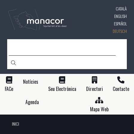
Direkt
CATALÀ
zum
Inhalt
ENGLISH
ESPAÑOL
DEUTSCH
SUCHE
Notícies
FACe
Seu Electrònica
Directori
Contacte
Agenda
Mapa Web
INICI