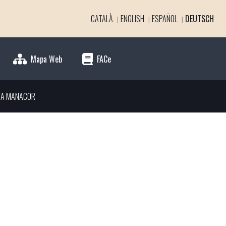
CATALÀ
ENGLISH
ESPAÑOL
DEUTSCH
Mapa Web
FACe
TA MANACOR