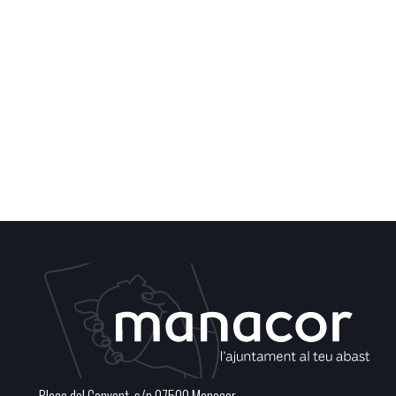
Plaça del Convent, s/n 07500 Manacor