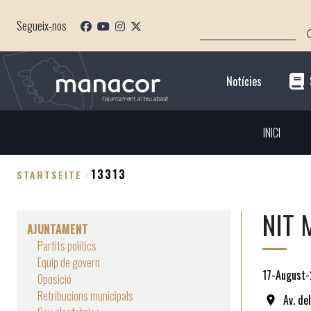
Direkt
SUCHE
zum
Segueix-nos
Inhalt
Notícies
INICI
13313
STARTSEITE
Breadcrumb
NIT 
AJUNTAMENT
Partits polítics
Equip de govern
17-August
Oposició
Retribucions municipals
Av. de