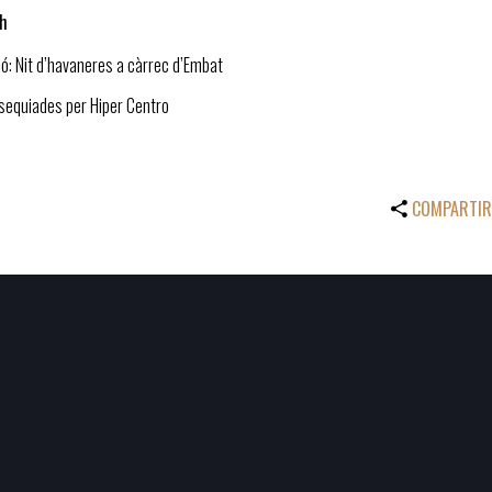
 h
ó: Nit d’havaneres a càrrec d’Embat
equiades per Hiper Centro
COMPARTIR