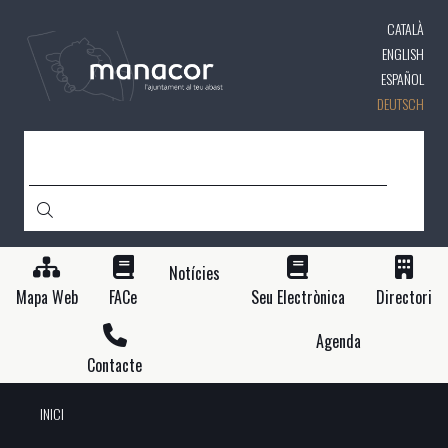
Direkt
CATALÀ
zum
Inhalt
ENGLISH
ESPAÑOL
DEUTSCH
SUCHE
Notícies
Mapa Web
FACe
Seu Electrònica
Directori
Agenda
Contacte
INICI