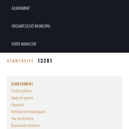
AJUNTAMENT
ORGANITZACIÓ MUNICIPAL
VISITA MANACOR
13281
STARTSEITE
Breadcrumb
AJUNTAMENT
Partits polítics
Equip de govern
Oposició
Retribucions municipals
Seu electrònica
Documents d'interès