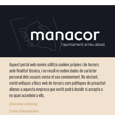
Plaça del Convent, s/n 07500 Manacor
Aquest portal web només utilitza cookies pròpies i de tercers
Phone
971 84 91 00 - CIF: P0703300D
amb finalitat tècnica, i no recull ni cedeix dades de caràcter
personal dels usuaris sense el seu coneixement. No obstant,
conté enllaços a llocs web de tercers com polítiques de privacitat
alienes a aquesta empresa que vostè podrà decidir si accepta o
no quan accedeixi a ells.
Inici
Ajuntament
El nostre municipi
Serveis municipals
Datenschutzerklärung
Footer
Totes les notícies
Cookie-Dokumentation
menu