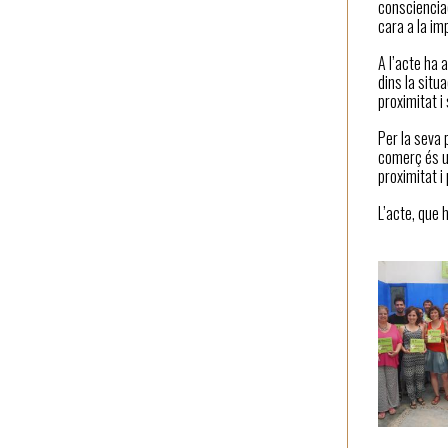
conscienciac
cara a la im
A l’acte ha 
dins la situ
proximitat i
Per la seva 
comerç és un
proximitat i
L’acte, que 