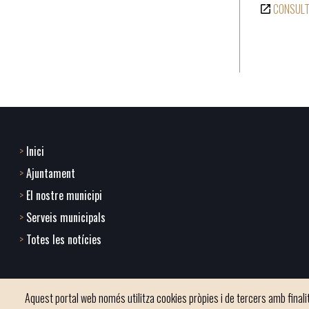
CONSULT
Inici
Footer
Ajuntament
menu
El nostre municipi
Serveis municipals
1
Totes les notícies
-
Home
Aquest portal web només utilitza cookies pròpies i de tercers amb finalita