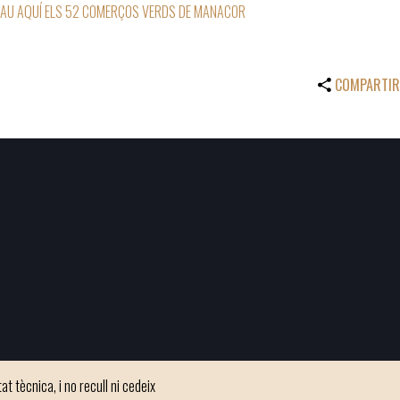
AU AQUÍ ELS 52 COMERÇOS VERDS DE MANACOR
COMPARTIR
t tècnica, i no recull ni cedeix