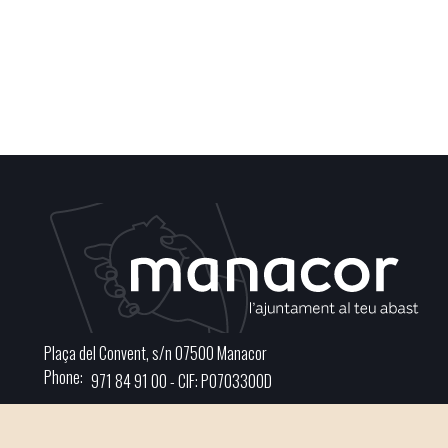
Plaça del Convent, s/n 07500 Manacor
Phone
971 84 91 00 - CIF: P0703300D