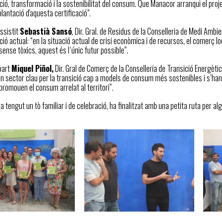
ió, transformació i la sostenibilitat del consum. Que Manacor arranqui el pro
plantació d'aquesta certificació".
assistit
Sebastià Sansó
, Dir. Gral. de Residus de la Conselleria de Medi Ambie
ació actual: “en la situació actual de crisi econòmica i de recursos, el comerç l
 sense tòxics, aquest és l´únic futur possible”.
part
Miquel Piñol,
Dir. Gral de Comerç de la Conselleria de Transició Energèt
 sector clau per la transició cap a models de consum més sostenibles i s’han
 promouen el consum arrelat al territori”.
ha tengut un tò familiar i de celebració, ha finalitzat amb una petita ruta per 