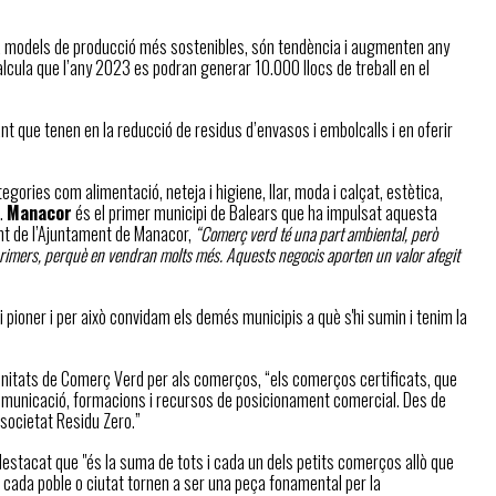
 a models de producció més sostenibles, són tendència i augmenten any
lcula que l’any 2023 es podran generar 10.000 llocs de treball en el
t que tenen en la reducció de residus d’envasos i embolcalls i en oferir
egories com alimentació, neteja i higiene, llar, moda i calçat, estètica,
).
Manacor
és el primer municipi de Balears que ha impulsat aquesta
t de l’Ajuntament de Manacor,
“Comerç verd té una part ambiental, però
imers, perquè en vendran molts més. Aquests negocis aporten un valor afegit
i pioner i per això convidam els demés municipis a què s'hi sumin i tenim la
unitats de Comerç Verd per als comerços, “els comerços certificats, que
e comunicació, formacions i recursos de posicionament comercial. Des de
 societat Residu Zero.”
estacat que "és la suma de tots i cada un dels petits comerços allò que
 cada poble o ciutat tornen a ser una peça fonamental per la