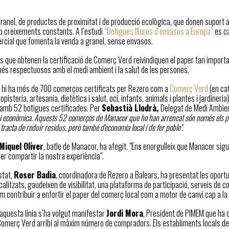
granel, de productes de proximitat i de producció ecològica, que donen suport
b creixements constants. A l’estudi
“Botigues lliures d’envasos a Europa“
es ca
rcial que fomenta la venda a granel, sense envasos.
 que obtenen la certificació de Comerç Verd reivindiquen el paper tan importan
és respectuosos amb el medi ambient i la salut de les persones.
 hi ha més de 700 comerços certificats per Rezero com a
Comerç Verd
(en cat
opisteria, artesania, dietètica i salut, oci, infants, animals i plantes i jardineria
ó amb 52 botigues certificades. Per
Sebastià Llodrà,
Delegat de Medi Ambien
 i econòmica. Aquests 52 comerços de Manacor que ho han arrencat són només els pr
 tracta de reduir residus, però també d'economia local i de fer poble".
Miquel Oliver
, batle de Manacor, ha afegit. "Ens enorgulleix que Manacor sigu
r compartir la nostra experiència".
stat,
Roser Badia
, coordinadora de Rezero a Balears, ha presentat les oport
alitzats, gaudeixen de visibilitat, una plataforma de participació, serveis d
m contribuir a enfortir el paper del comerç local com a motor de canvi cap a la
aquesta línia s’ha volgut manifestar
Jordi Mora
, President de PIMEM que ha d
Comerç Verd arribi al màxim número de compradors. Els establiments locals de