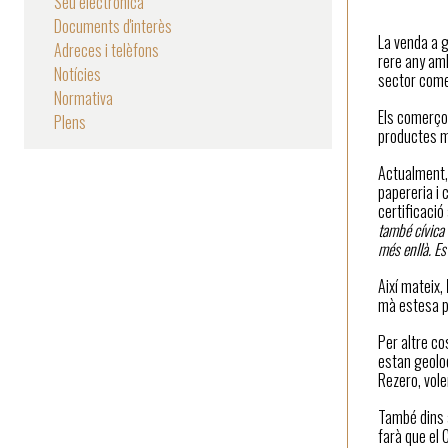
Seu electrònica
Documents d'interès
La venda a 
Adreces i telèfons
rere any am
Notícies
sector come
Normativa
Els comerços
Plens
productes m
Actualment,
papereria i c
certificaci
també cívica
més enllà. Es
Així mateix,
mà estesa pe
Per altre co
estan geoloc
Rezero, vole
També dins 
farà que el 