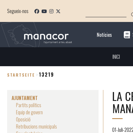
Direkt
SUCHE
zum
Segueix-nos
Inhalt
Notícies
INICI
13219
STARTSEITE
Breadcrumb
LA C
AJUNTAMENT
MANA
Partits polítics
Equip de govern
Oposició
Retribucions municipals
01-Juli-202