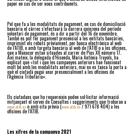
paper en cas de ser nous contribuents.
Pel que fa a les modalitats de pagament,
en cas de domiciliació
bancària el càrrec s’efectuarà la darrera quinzena del període
voluntari de pagament, és a dir a partir del 16 de novembre.
També es pot fer pagament presencial a les entitats bancàries,
imprimint els rebuts prèviament, per banca electrònica al web
de l’ATIB, o amb targeta bancària al web de l’ATIB o a les oficines,
que a Manacor estan situades al carrer de Pius XII número 17.
Així mateix, la delegada d’Hisenda, Maria Antònia Truyols, ha
explicat que «tot i que les campanyes anteriors han funcionat
molt bé amb les modalitats anteriors, mai no es tanca la porta a
què el ciutadà pugui anar presencialment a les oficines de
l’Agència Tributària».
Els ciutadans que ho requereixin poden sol·licitar informació
mitjançant el servei de Consultes i suggeriments que trobaran a
o amb cita prèvia (
/ 971 678 404) a les
www.atib.es
www.atib.es
oficines de l’ATIB.
Les xifres de la campanya 2021