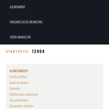
AJUNTAMENT
ORGANITZACIÓ MUNICIPAL
VISITA MANACOR
12904
STARTSEITE
Breadcrumb
AJUNTAMENT
Partits polítics
Equip de govern
Oposició
Retribucions municipals
Seu electrònica
Documents d'interès