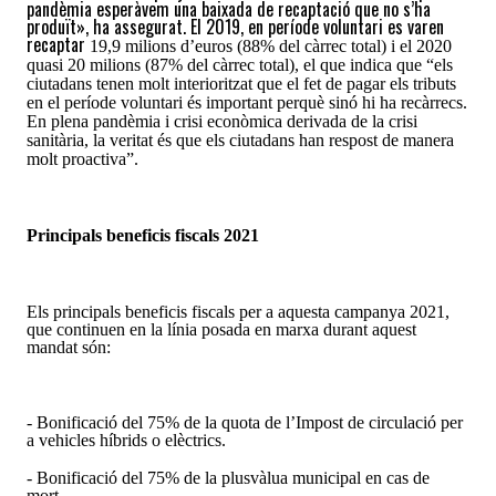
pandèmia esperàvem una baixada de recaptació que no s’ha
produït», ha assegurat. El 2019, en període voluntari es varen
recaptar
19,9 milions d’euros (88%
del càrrec total
) i el 2020
quasi 20 milions (87% del càrrec total),
el que indica que “
els
ciutadans tenen molt interioritzat que el fet de pagar els tributs
en el període voluntari és important perquè sinó hi ha recàrrecs.
En plena pandèmia i crisi econòmica derivada de la crisi
sanitària, la veritat és que els ciutadans han respost de manera
molt proactiva”.
Principals ben
e
ficis fiscals 2021
Els principals beneficis fiscals per a aquesta campanya 2021,
que continuen en la línia posada en marxa durant aquest
mandat són:
- Bonificació del 75% de la quota de l’Impost de circulació per
a vehicles híbrids o elèctrics.
- Bonificació del 75% de la plusvàlua municipal en cas de
mort.