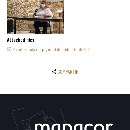
Attached files
Període voluntari de pagament dels tributs locals 2021.
COMPARTIR