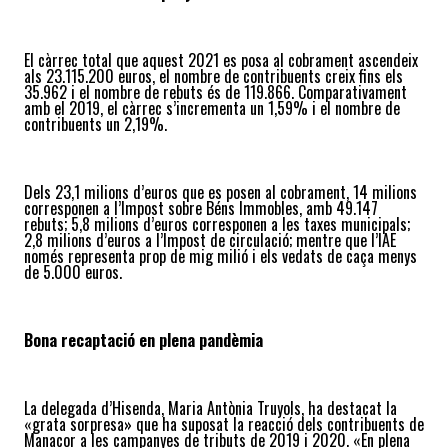
El càrrec total que aquest 2021 es posa al cobrament ascendeix
als 23.115.200 euros, el nombre de contribuents creix fins els
35.962 i el nombre de rebuts és de 119.866. Comparativament
amb el 2019, el càrrec s’incrementa un 1,59% i el nombre de
contribuents un 2,19%.
Dels 23,1 milions d’euros que es posen al cobrament, 14 milions
corresponen a l’Impost sobre Béns Immobles, amb 49.147
rebuts; 5,8 milions d’euros corresponen a les taxes municipals;
2,8 milions d’euros a l’Impost de circulació; mentre que l’IAE
només representa prop de mig milió i els vedats de caça menys
de 5.000 euros.
Bona
recaptació en plena pandèmia
La delegada d’Hisenda, Maria Antònia Truyols, ha destacat la
«grata sorpresa» que ha suposat la reacció dels contribuents de
Manacor a les campanyes de tributs de 2019 i 2020. «En plena