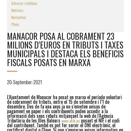
Adreces i telèfons
Notícies
Normativa
Plens
MANACOR POSA AL COBRAMENT 23
MILIONS D’EUROS EN TRIBUTS I TAXES
MUNICIPALS I DESTACA ELS BENEFICIS
FISCALS POSATS EN MARXA
20-September-2021
L’Ajuntament de Manacor ha posat en marxa el període voluntari
de cobrament de tributs, entre el 15 de setembre i l’1 de
desembre. Des de fa una anys ja no s’emeten avisos de
pagament en paper i els contribuents poden accedir a la
informació dels seus rebuts mitjançant la web de l’Agència
Tributària de les Illes Balears
posant el NIF i el codi
www.atib.es
del contribuent. També es pot fer servir el DNI electrònic, el
certificat digital o Clave. Sí que s’enviaran avisos informatius en