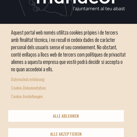
Plaça del Convent, s/n 07500 Manacor
Aquest portal web només utilitza cookies pròpies i de tercers
Phone
971 84 91 00 - CIF: P0703300D
amb finalitat tècnica, i no recull ni cedeix dades de caràcter
personal dels usuaris sense el seu coneixement. No obstant,
conté enllaços a llocs web de tercers com polítiques de privacitat
alienes a aquesta empresa que vostè podrà decidir si accepta o
no quan accedeixi a ells.
Inici
Ajuntament
El nostre municipi
Serveis municipals
Datenschutzerklärung
Footer
Totes les notícies
Cookie-Dokumentation
menu
Cookie-Einstellungen
1
-
© Ajuntament de Manacor
ALLE ABLEHNEN
Home
Licencia Creative Commons
Nota Legal
Footer
2
Política de galetes (Cookies)
Política de privacitat
info
ALLE AKZEPTIEREN