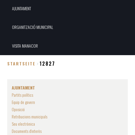
AJUNTAMENT
ORGANITZACIÓ MUNICIPAL
VISITA MANACOR
12827
STARTSEITE
Breadcrumb
AJUNTAMENT
Partits polítics
Equip de govern
Oposició
Retribucions municipals
Seu electrònica
Documents d'interès