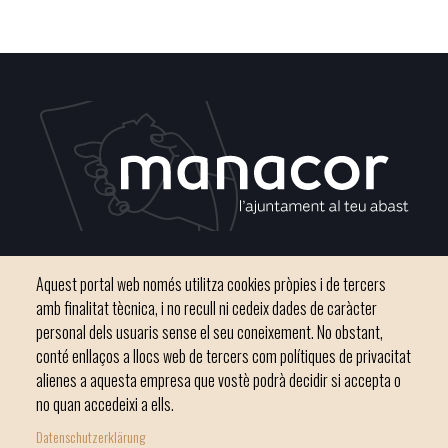
Plaça del Convent, s/n 07500 Manacor
Aquest portal web només utilitza cookies pròpies i de tercers
Phone
971 84 91 00 - CIF: P0703300D
amb finalitat tècnica, i no recull ni cedeix dades de caràcter
personal dels usuaris sense el seu coneixement. No obstant,
conté enllaços a llocs web de tercers com polítiques de privacitat
alienes a aquesta empresa que vostè podrà decidir si accepta o
no quan accedeixi a ells.
Inici
Ajuntament
El nostre municipi
Serveis municipals
Datenschutzerklärung
Footer