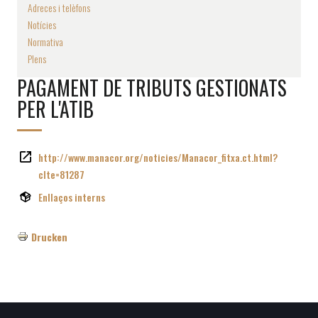
Adreces i telèfons
Notícies
Normativa
Plens
PAGAMENT DE TRIBUTS GESTIONATS
PER L'ATIB
http://www.manacor.org/noticies/Manacor_fitxa.ct.html?
cIte=81287
Enllaços interns
Drucken