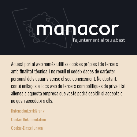
Plaça del Convent, s/n 07500 Manacor
Aquest portal web només utilitza cookies pròpies i de tercers
Phone
971 84 91 00 - CIF: P0703300D
amb finalitat tècnica, i no recull ni cedeix dades de caràcter
personal dels usuaris sense el seu coneixement. No obstant,
conté enllaços a llocs web de tercers com polítiques de privacitat
alienes a aquesta empresa que vostè podrà decidir si accepta o
no quan accedeixi a ells.
Inici
Ajuntament
El nostre municipi
Serveis municipals
Datenschutzerklärung
Footer
Totes les notícies
Cookie-Dokumentation
menu
Cookie-Einstellungen
1