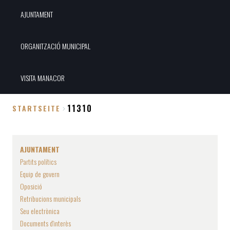
AJUNTAMENT
ORGANITZACIÓ MUNICIPAL
VISITA MANACOR
11310
STARTSEITE
Breadcrumb
AJUNTAMENT
Partits polítics
Equip de govern
Oposició
Retribucions municipals
Seu electrònica
Documents d'interès