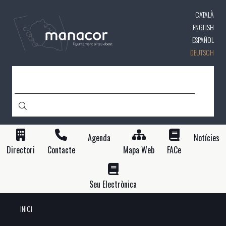
Direkt
CATALÀ
zum
Inhalt
ENGLISH
ESPAÑOL
DEUTSCH
SUCHE
Agenda
Notícies
Directori
Contacte
Mapa Web
FACe
Seu Electrònica
INICI