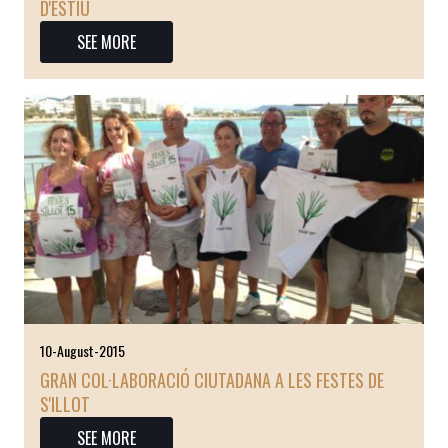
D'ESTIU
SEE MORE
10-August-2015
GRAN COL·LABORACIÓ CIUTADANA A LES FESTES DE
S'ILLOT
SEE MORE