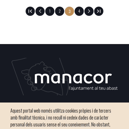
Seite
1
Seite
2
Seite
4
Aktuelle
3
Seite
SEITENNUMMERIERUNG
Plaça del Convent, s/n 07500 Manacor
Aquest portal web només utilitza cookies pròpies i de tercers
Phone
971 84 91 00 - CIF: P0703300D
amb finalitat tècnica, i no recull ni cedeix dades de caràcter
personal dels usuaris sense el seu coneixement. No obstant,