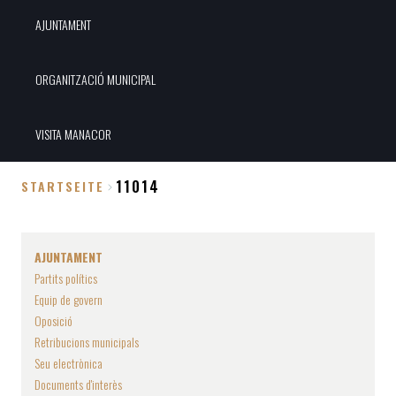
AJUNTAMENT
ORGANITZACIÓ MUNICIPAL
VISITA MANACOR
11014
STARTSEITE
Breadcrumb
AJUNTAMENT
Partits polítics
Equip de govern
Oposició
Retribucions municipals
Seu electrònica
Documents d'interès