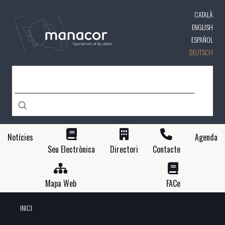
Direkt
CATALÀ
zum
Inhalt
ENGLISH
ESPAÑOL
DEUTSCH
SUCHE
Notícies
Agenda
Seu Electrònica
Directori
Contacte
Mapa Web
FACe
INICI