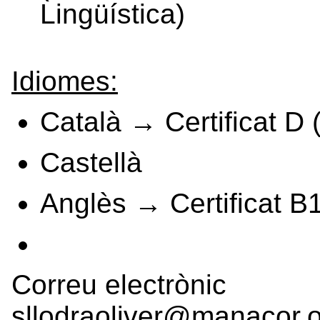
Lingüística)
Idiomes:
Català → Certificat D 
Castellà
Anglès → Certificat B
Correu electrònic
sllodraoliver@manacor.