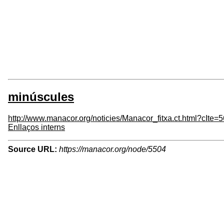
minúscules
http://www.manacor.org/noticies/Manacor_fitxa.ct.html?cIte=
Enllaços interns
Source URL:
https://manacor.org/node/5504