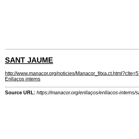
SANT JAUME
http://www.manacor.org/noticies/Manacor_fitxa.ct.html?cIte=
Enllaços interns
Source URL:
https://manacor.org/enllaços/enllacos-interns/