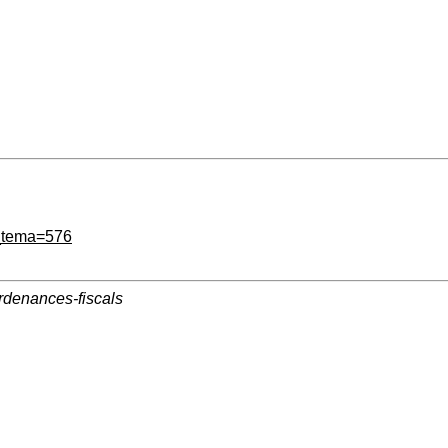
w_tema=576
ordenances-fiscals