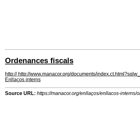
Ordenances fiscals
http:// http://www.manacor.org/documents/index.ct.html?sql
Enllaços interns
Source URL:
https://manacor.org/enllaços/enllacos-interns/