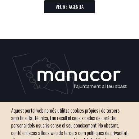
VEURE AGENDA
Plaça del Convent, s/n 07500 Manacor
Aquest portal web només utilitza cookies pròpies i de tercers
Phone
971 84 91 00 - CIF: P0703300D
amb finalitat tècnica, i no recull ni cedeix dades de caràcter
personal dels usuaris sense el seu coneixement. No obstant,
conté enllaços a llocs web de tercers com polítiques de privacitat