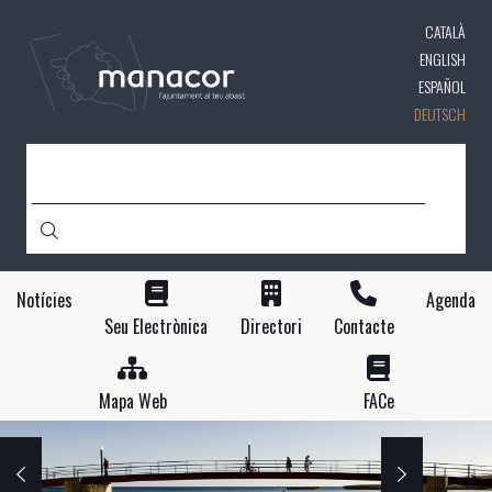
Direkt
CATALÀ
zum
Inhalt
ENGLISH
ESPAÑOL
DEUTSCH
SUCHE
Notícies
Agenda
Seu Electrònica
Directori
Contacte
Mapa Web
FACe