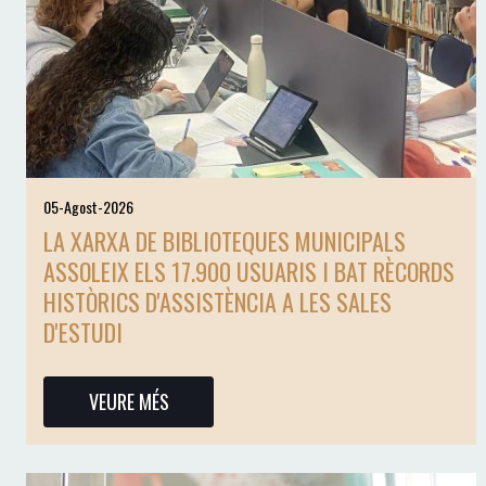
05-Agost-2026
LA XARXA DE BIBLIOTEQUES MUNICIPALS
ASSOLEIX ELS 17.900 USUARIS I BAT RÈCORDS
HISTÒRICS D'ASSISTÈNCIA A LES SALES
D'ESTUDI
VEURE MÉS