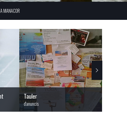
TA MANACOR
nt
Tauler
Sol·licitu
d'anuncis
general