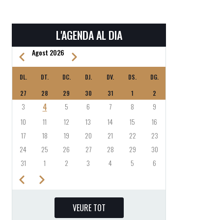
L'AGENDA AL DIA
Agost 2026
Previous
Next
PAGINACIÓ
DL.
DT.
DC.
DJ.
DV.
DS.
DG.
27
28
29
30
31
1
2
3
4
5
6
7
8
9
10
11
12
13
14
15
16
17
18
19
20
21
22
23
24
25
26
27
28
29
30
31
1
2
3
4
5
6
Previous
Next
PAGINACIÓ
VEURE TOT