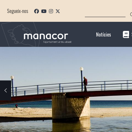
Vés
CERCA
al
Segueix-nos
contingut
Notícies