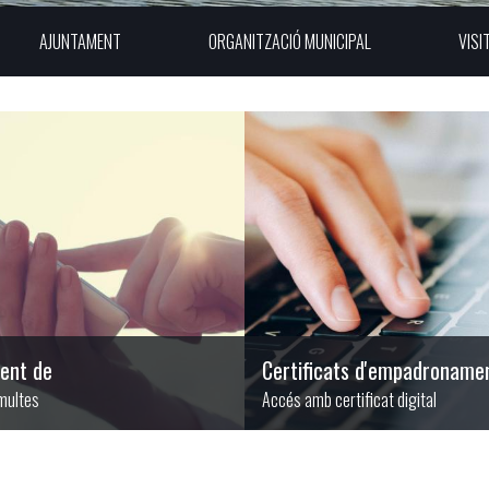
AJUNTAMENT
ORGANITZACIÓ MUNICIPAL
VISI
ent de
Certificats d'empadroname
 multes
Accés amb certificat digital