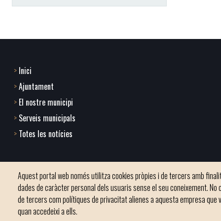
Inici
Footer
Ajuntament
menu
El nostre municipi
Serveis municipals
1
Totes les notícies
-
Home
Aquest portal web només utilitza cookies pròpies i de tercers amb finalita
2
dades de caràcter personal dels usuaris sense el seu coneixement. No o
de tercers com polítiques de privacitat alienes a aquesta empresa que v
quan accedeixi a ells.