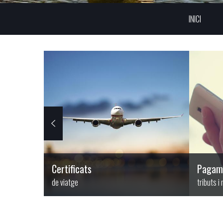
INICI
Certificats
Pagam
de viatge
tributs i